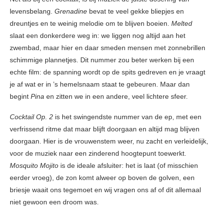
levensbelang.
Grenadine
bevat te veel gekke bliepjes en
dreuntjes en te weinig melodie om te blijven boeien.
Melted
slaat een donkerdere weg in: we liggen nog altijd aan het
zwembad, maar hier en daar smeden mensen met zonnebrillen
schimmige plannetjes. Dit nummer zou beter werken bij een
echte film: de spanning wordt op de spits gedreven en je vraagt
je af wat er in ’s hemelsnaam staat te gebeuren. Maar dan
begint
Pina
en zitten we in een andere, veel lichtere sfeer.
Cocktail Op. 2
is het swingendste nummer van de ep, met een
verfrissend ritme dat maar blijft doorgaan en altijd mag blijven
doorgaan. Hier is de vrouwenstem weer, nu zacht en verleidelijk,
voor de muziek naar een zinderend hoogtepunt toewerkt.
Mosquito Mojito
is de ideale afsluiter: het is laat (of misschien
eerder vroeg), de zon komt alweer op boven de golven, een
briesje waait ons tegemoet en wij vragen ons af of dit allemaal
niet gewoon een droom was.