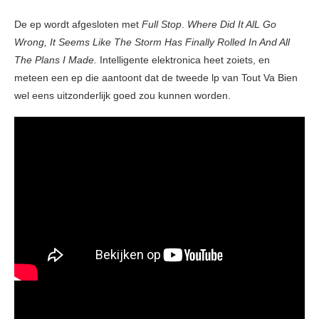
De ep wordt afgesloten met
Full Stop
.
Where Did It AlL Go
Wrong, It Seems Like The Storm Has Finally Rolled In And All
The Plans I Made.
Intelligente elektronica heet zoiets, en
meteen een ep die aantoont dat de tweede lp van Tout Va Bien
wel eens uitzonderlijk goed zou kunnen worden.