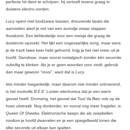
perfecte hit dient te schrijven, hij vertoeft tevens graag in
duistere electro-oorden.
Lucy
opent met loodzware bassen, dreunende beats die
aanvoelen alsof je net van een avondje zwaar stappen
thuiskomt. Een liefdesliedje voor een meisje die graag de
duisternis opzoekt. Het lijkt een ongevaarlijke song, maar eens
je de track twee keer hebt gehoord, krijg je het niet meer uit je
hoofd. Dansbaar, maar vooral nostalgisch zonder één seconde
oubollig te klinken. Als je er geen woorden voor vindt, gebruik
dan maar gewoon “mooi”, want dat is
Lucy
.
Iets minder toegankelijk, maar daarom niet minder ontroerend,
is het soulvolle
B.E.E.
Luister-electronica dat je een warm
gevoel heeft. Dromerig, het gevoel dat Tout Va Bien ook op de
hoes uitstraalt. Nog donkerder, en vooral nog meer fragieler, is
Queen Of Sheeba
. Elektronische beeps die als zeepbellen
rondom je hoofd dwarrelen en je een spiegelbeeld tonen die
elke seconde uit elkaar kan spatten.