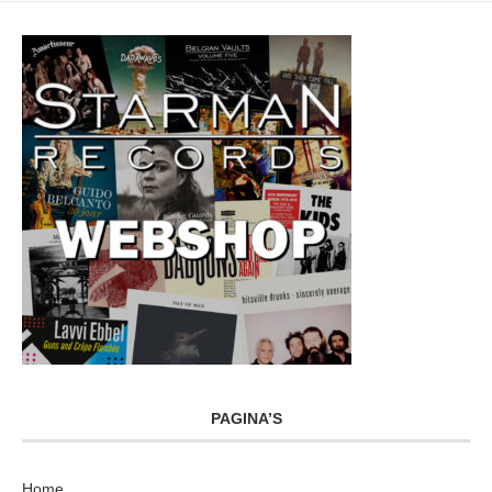
PAGINA’S
Home