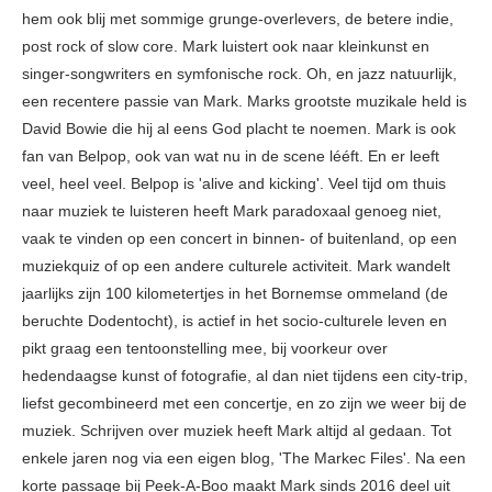
hem ook blij met sommige grunge-overlevers, de betere indie,
post rock of slow core. Mark luistert ook naar kleinkunst en
singer-songwriters en symfonische rock. Oh, en jazz natuurlijk,
een recentere passie van Mark. Marks grootste muzikale held is
David Bowie die hij al eens God placht te noemen. Mark is ook
fan van Belpop, ook van wat nu in de scene lééft. En er leeft
veel, heel veel. Belpop is 'alive and kicking'. Veel tijd om thuis
naar muziek te luisteren heeft Mark paradoxaal genoeg niet,
vaak te vinden op een concert in binnen- of buitenland, op een
muziekquiz of op een andere culturele activiteit. Mark wandelt
jaarlijks zijn 100 kilometertjes in het Bornemse ommeland (de
beruchte Dodentocht), is actief in het socio-culturele leven en
pikt graag een tentoonstelling mee, bij voorkeur over
hedendaagse kunst of fotografie, al dan niet tijdens een city-trip,
liefst gecombineerd met een concertje, en zo zijn we weer bij de
muziek. Schrijven over muziek heeft Mark altijd al gedaan. Tot
enkele jaren nog via een eigen blog, 'The Markec Files'. Na een
korte passage bij Peek-A-Boo maakt Mark sinds 2016 deel uit