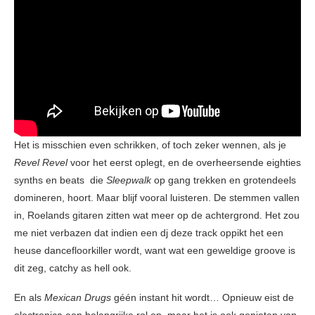
Het is misschien even schrikken, of toch zeker wennen, als je
Revel Revel
voor het eerst oplegt, en de overheersende eighties
synths en beats die
Sleepwalk
op gang trekken en grotendeels
domineren, hoort. Maar blijf vooral luisteren. De stemmen vallen
in, Roelands gitaren zitten wat meer op de achtergrond. Het zou
me niet verbazen dat indien een dj deze track oppikt het een
heuse dancefloorkiller wordt, want wat een geweldige groove is
dit zeg, catchy as hell ook.
En als
Mexican Drugs
géén instant hit wordt… Opnieuw eist de
electronica een belangrijke rol op, maar het is ook genieten van