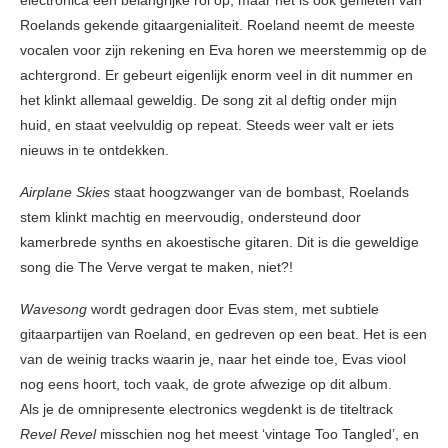
Roelands gekende gitaargenialiteit. Roeland neemt de meeste
vocalen voor zijn rekening en Eva horen we meerstemmig op de
achtergrond. Er gebeurt eigenlijk enorm veel in dit nummer en
het klinkt allemaal geweldig. De song zit al deftig onder mijn
huid, en staat veelvuldig op repeat. Steeds weer valt er iets
nieuws in te ontdekken.
Airplane Skies
staat hoogzwanger van de bombast, Roelands
stem klinkt machtig en meervoudig, ondersteund door
kamerbrede synths en akoestische gitaren. Dit is die geweldige
song die The Verve vergat te maken, niet?!
Wavesong
wordt gedragen door Evas stem, met subtiele
gitaarpartijen van Roeland, en gedreven op een beat. Het is een
van de weinig tracks waarin je, naar het einde toe, Evas viool
nog eens hoort, toch vaak, de grote afwezige op dit album.
Als je de omnipresente electronics wegdenkt is de titeltrack
Revel Revel
misschien nog het meest ‘vintage Too Tangled’, en