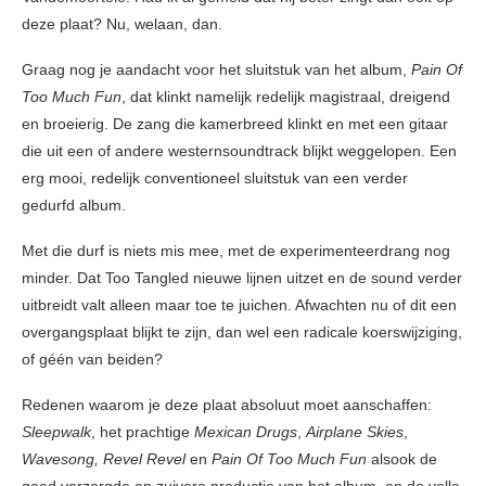
deze plaat? Nu, welaan, dan.
Graag nog je aandacht voor het sluitstuk van het album,
Pain Of
Too Much Fun
, dat klinkt namelijk redelijk magistraal, dreigend
en broeierig. De zang die kamerbreed klinkt en met een gitaar
die uit een of andere westernsoundtrack blijkt weggelopen. Een
erg mooi, redelijk conventioneel sluitstuk van een verder
gedurfd album.
Met die durf is niets mis mee, met de experimenteerdrang nog
minder. Dat Too Tangled nieuwe lijnen uitzet en de sound verder
uitbreidt valt alleen maar toe te juichen. Afwachten nu of dit een
overgangsplaat blijkt te zijn, dan wel een radicale koerswijziging,
of géén van beiden?
Redenen waarom je deze plaat absoluut moet aanschaffen:
Sleepwalk
, het prachtige
Mexican Drugs
,
Airplane Skies
,
Wavesong, Revel Revel
en
Pain Of Too Much Fun
alsook de
goed verzorgde en zuivere productie van het album, en de volle