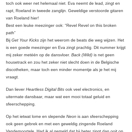
toch ook weer net helemaal niet. Eva neemt de lead, zingt en
rapt, Roeland in tweede zanglijn. Geweldige verstoorde gitaren
van Roeland hier!
Best een leuke meezinger ook: “Revel Revel on this broken
path”
Bij
Get Your Kicks
zijn het weerom de beats die weg wijzen. Het
is een goede meezinger en Eva zingt prachtig. Dit nummer krijgt
mij zeker metéén op de dansvloer.
Back (Wild)
is net geen
housetrack en zou het zeker niet slecht doen in de Belgische
discotheken, maar toch een minder momentje als je het mij
vraagt.
Dan liever
Heartless Digital Bits
ook veel electronics, en
uitermate dansbaar, maar wat een mooi totaal geluid en
sfeerschepping.
Op het ietwat lome en slepende
Neon
is aan sfeerschepping
ook geen gebrek en met een geweldig zingende Roeland
Vandemoortele. Had ik al gemeld dat hij beter zingt dan ooit op