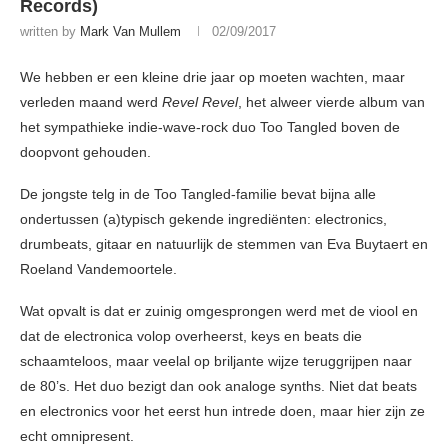
Records)
written by
Mark Van Mullem
02/09/2017
We hebben er een kleine drie jaar op moeten wachten, maar
verleden maand werd
Revel Revel
, het alweer vierde album van
het sympathieke indie-wave-rock duo Too Tangled boven de
doopvont gehouden.
De jongste telg in de Too Tangled-familie bevat bijna alle
ondertussen (a)typisch gekende ingrediënten: electronics,
drumbeats, gitaar en natuurlijk de stemmen van Eva Buytaert en
Roeland Vandemoortele.
Wat opvalt is dat er zuinig omgesprongen werd met de viool en
dat de electronica volop overheerst, keys en beats die
schaamteloos, maar veelal op briljante wijze teruggrijpen naar
de 80’s. Het duo bezigt dan ook analoge synths. Niet dat beats
en electronics voor het eerst hun intrede doen, maar hier zijn ze
echt omnipresent.