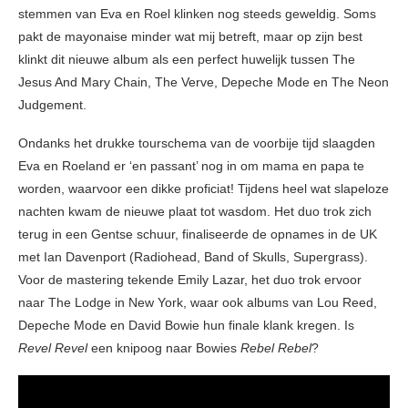
stemmen van Eva en Roel klinken nog steeds geweldig. Soms
pakt de mayonaise minder wat mij betreft, maar op zijn best
klinkt dit nieuwe album als een perfect huwelijk tussen The
Jesus And Mary Chain, The Verve, Depeche Mode en The Neon
Judgement.
Ondanks het drukke tourschema van de voorbije tijd slaagden
Eva en Roeland er ‘en passant’ nog in om mama en papa te
worden, waarvoor een dikke proficiat! Tijdens heel wat slapeloze
nachten kwam de nieuwe plaat tot wasdom. Het duo trok zich
terug in een Gentse schuur, finaliseerde de opnames in de UK
met Ian Davenport (Radiohead, Band of Skulls, Supergrass).
Voor de mastering tekende Emily Lazar, het duo trok ervoor
naar The Lodge in New York, waar ook albums van Lou Reed,
Depeche Mode en David Bowie hun finale klank kregen. Is
Revel Revel
een knipoog naar Bowies
Rebel Rebel
?