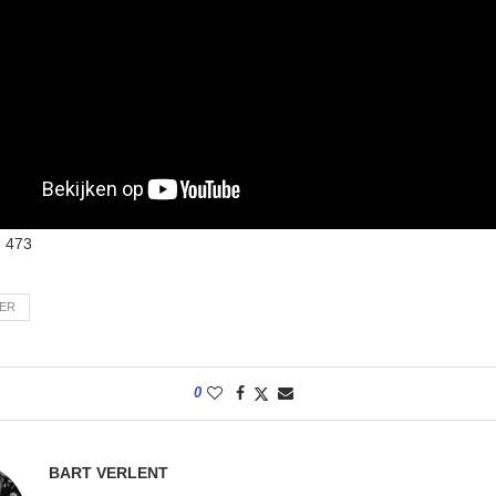
:
473
TER
0
BART VERLENT