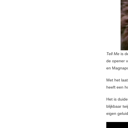
Tell Me
is d
de opener v
en Magnapo
Met het laa
heeft een h
Het is duid
blijkbaar t
eigen gelui