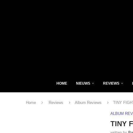
HOME
NIEUWS
REVIEWS
Home
Reviews
Album Reviews
TINY FIGHT
ALBUM RE
TINY F
written by
Ba