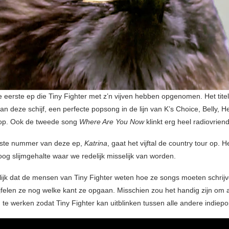
e eerste ep die Tiny Fighter met z’n vijven hebben opgenomen. Het tit
an deze schijf, een perfecte popsong in de lijn van K’s Choice, Belly, 
p. Ook de tweede song
Where Are You Now
klinkt erg heel radiovriende
tste nummer van deze ep,
Katrina
, gaat het vijftal de country tour op.
oog slijmgehalte waar we redelijk misselijk van worden.
elijk dat de mensen van Tiny Fighter weten hoe ze songs moeten schrij
wijfelen ze nog welke kant ze opgaan. Misschien zou het handig zijn om
d te werken zodat Tiny Fighter kan uitblinken tussen alle andere indiep