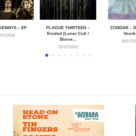
EWAYS – EP
PLAGUE THIRTEEN –
ZONDAR – D
Eroded (Loner Cult /
Voorbi
/07/2026
Shove...
30/07/2
31/07/2026