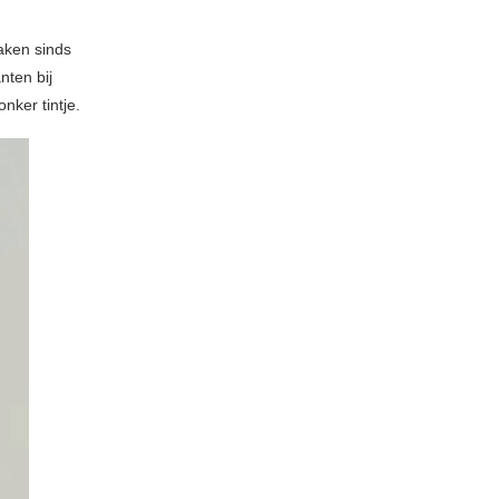
aken sinds
nten bij
nker tintje.