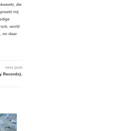
ekweekt, die
spreekt mij
ledige
rock, world
n, en daar
next post
y Records).