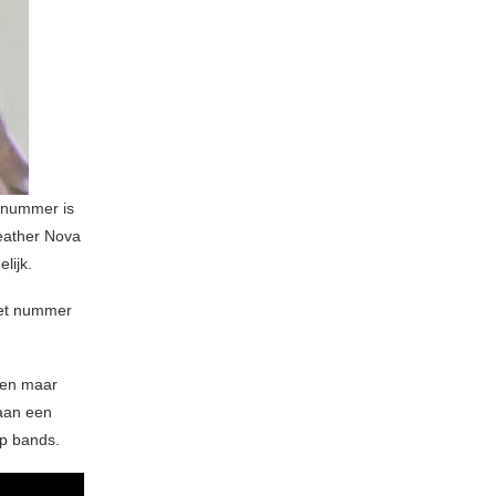
elnummer is
Heather Nova
lijk.
 Het nummer
ven maar
 aan een
op bands.