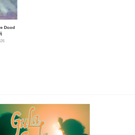
e Dood
DANIEL PEREZ – Why Is
THE SMALL SHIP
j
This Called Heaven?
Moneyfiller (Kowzi 
026
29/07/2026
28/07/2026