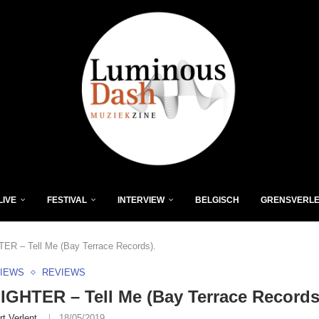
LIVE
FESTIVAL
INTERVIEW
BELGISCH
GRENSVERL
ER – Tell Me (Bay Terrace Records).
VIEWS
REVIEWS
IGHTER – Tell Me (Bay Terrace Records
rt Verlent
18/05/2019