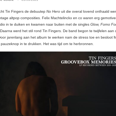
cht Tin Fingers de debuutep
No Hero
uit die overal lovend onthaald we
vintage altpop composities. Felix Machtelinckx en co waren erg gemotiv
udio in te duiken en kwamen naar buiten met de singles
Glow, Fomo For
 Daarna werd het stil rond Tin Fingers. De band begon te twijfelen aan 
or jarenlang aan het album te werken nam de stress toe en besloot M
pauzeknop in te drukken. Het was tijd om te herbronnen.