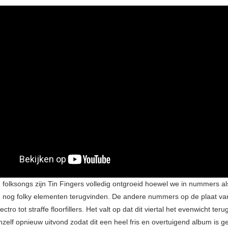
 folksongs zijn Tin Fingers volledig ontgroeid hoewel we in nummers a
 nog folky elementen terugvinden. De andere nummers op de plaat va
lectro tot straffe floorfillers. Het valt op dat dit viertal het evenwicht t
chzelf opnieuw uitvond zodat dit een heel fris en overtuigend album is 