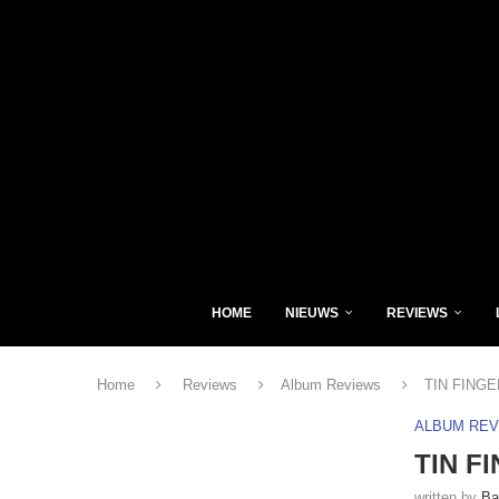
HOME
NIEUWS
REVIEWS
Home
Reviews
Album Reviews
TIN FINGE
ALBUM RE
TIN F
written by
Ba