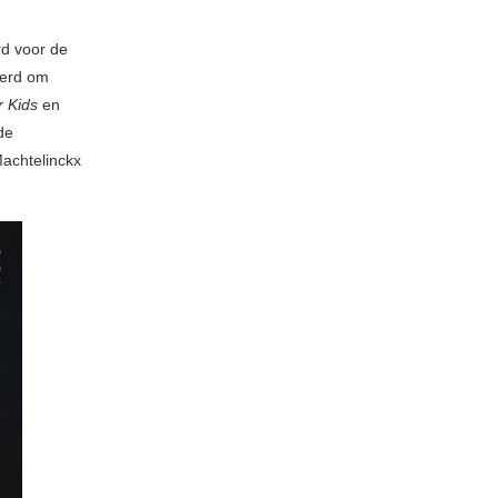
rd voor de
eerd om
 Kids
en
de
achtelinckx