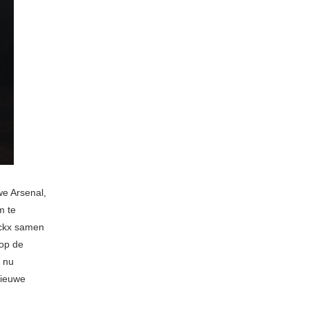
e Arsenal,
m te
nckx samen
 op de
 nu
nieuwe