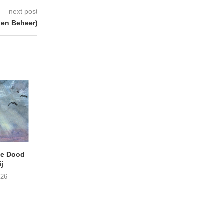
next post
gen Beheer)
e Dood
DANIEL PEREZ – Why Is
THE SMALL SHIP
j
This Called Heaven?
Moneyfiller (Kowzi 
026
29/07/2026
28/07/2026