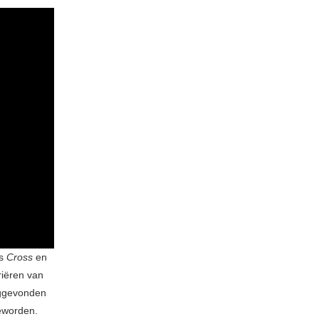
ls
Cross
en
riëren van
eruggevonden
geworden.