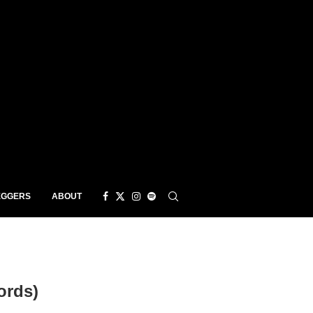
EGGERS
ABOUT
ords)