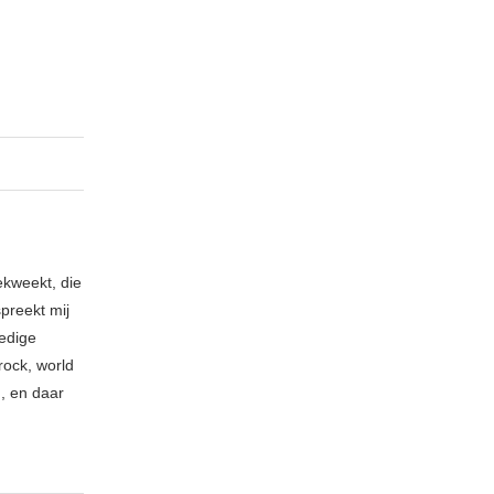
ekweekt, die
spreekt mij
ledige
rock, world
n, en daar