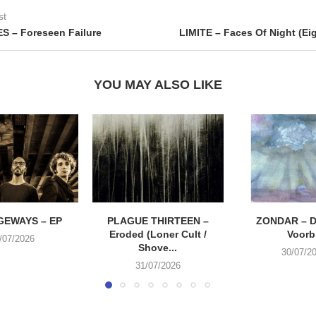
st
S – Foreseen Failure
LIMITE – Faces Of Night (Ei
YOU MAY ALSO LIKE
EWAYS – EP
PLAGUE THIRTEEN –
ZONDAR – D
Eroded (Loner Cult /
Voorbi
/07/2026
Shove...
30/07/2
31/07/2026