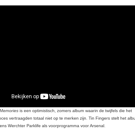
 Memories
is een optimistisch, zomers album waarin de twijfels die het
ces vertraagden totaal niet op te merken zijn. Tin Fingers stelt het albu
ijdens Werchter Parklife als voorprogramma voor Arsenal.