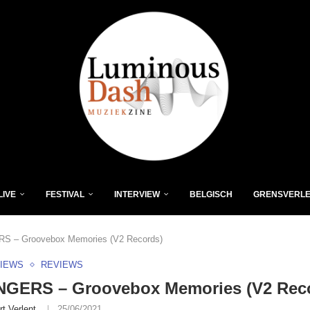
LIVE
FESTIVAL
INTERVIEW
BELGISCH
GRENSVERL
RS – Groovebox Memories (V2 Records)
VIEWS
REVIEWS
INGERS – Groovebox Memories (V2 Rec
rt Verlent
25/06/2021