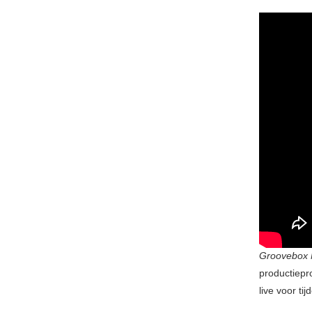
Groovebox
productiepro
live voor t