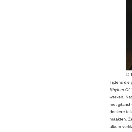
© T
Tijdens die
Rhythm Of 
werken. Nad
met gitaris
donkere fol
maakten. Ze
album verkl