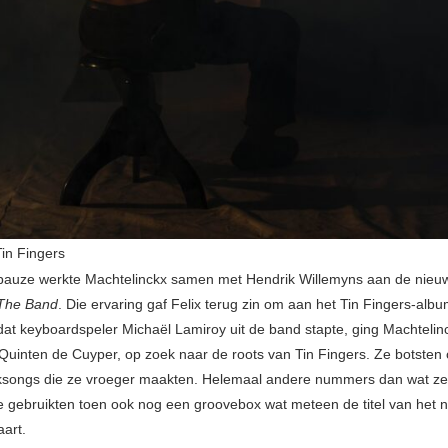
in Fingers
 pauze werkte Machtelinckx samen met Hendrik Willemyns aan de nieuw
The Band
. Die ervaring gaf Felix terug zin om aan het Tin Fingers-albu
at keyboardspeler Michaël Lamiroy uit de band stapte, ging Machteli
t Quinten de Cuyper, op zoek naar de roots van Tin Fingers. Ze botsten
ksongs die ze vroeger maakten. Helemaal andere nummers dan wat ze
 gebruikten toen ook nog een groovebox wat meteen de titel van het 
aart.