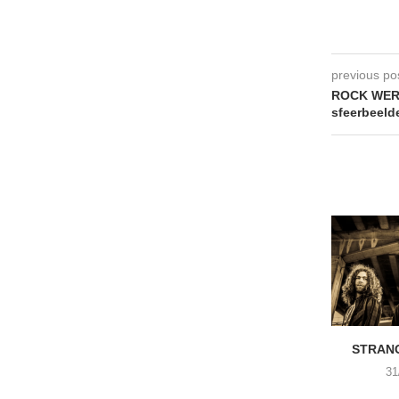
previous po
ROCK WERC
sfeerbeeld
STRANG
31