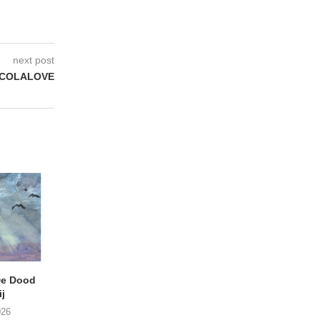
next post
ÑACOLALOVE
e Dood
DANIEL PEREZ – Why Is
THE SMALL SHIP
j
This Called Heaven?
Moneyfiller (Kowzi 
026
29/07/2026
28/07/2026