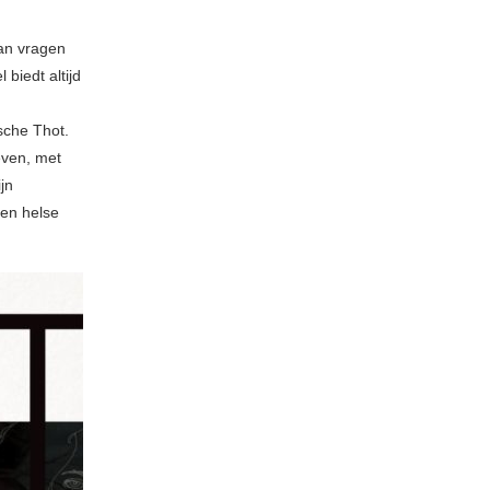
dan vragen
biedt altijd
sche Thot.
even, met
jn
een helse