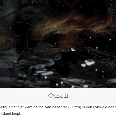
llig is dat niet want de titel van deze track (
Odra
) is een rivier die doo
tsland loopt.