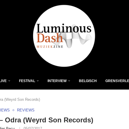
LIVE
FESTIVAL
INTERVIEW
BELGISCH
GRENSVERL
a (Weyrd Son Records)
VIEWS
REVIEWS
– Odra (Weyrd Son Records)
dier Becu
05/07/2017