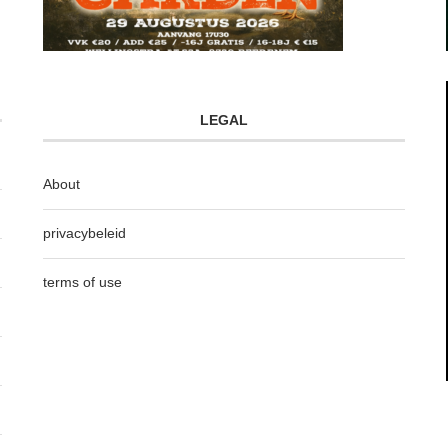
LEGAL
About
privacybeleid
terms of use