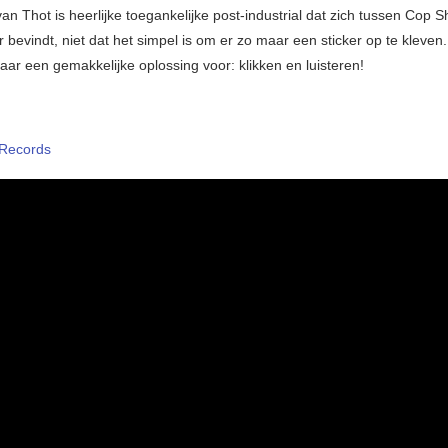
an Thot is heerlijke toegankelijke post-industrial dat zich tussen Cop 
 bevindt, niet dat het simpel is om er zo maar een sticker op te kleven
aar een gemakkelijke oplossing voor: klikken en luisteren!
Records