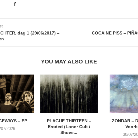
st
HTER, dag 1 (29/06/2017) –
COCAINE PISS – PI
en
YOU MAY ALSO LIKE
EWAYS – EP
PLAGUE THIRTEEN –
ZONDAR – D
Eroded (Loner Cult /
Voorbi
/07/2026
Shove...
30/07/2