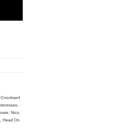
n Cnockaert
nteresses,
owie, Nico,
A, Head On