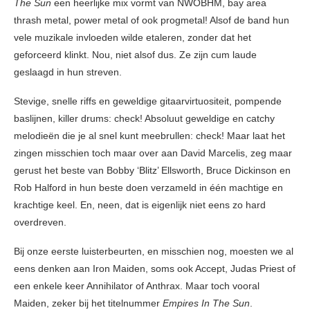
The Sun
een heerlijke mix vormt van NWOBHM, bay area
thrash metal, power metal of ook progmetal! Alsof de band hun
vele muzikale invloeden wilde etaleren, zonder dat het
geforceerd klinkt. Nou, niet alsof dus. Ze zijn cum laude
geslaagd in hun streven.
Stevige, snelle riffs en geweldige gitaarvirtuositeit, pompende
baslijnen, killer drums: check! Absoluut geweldige en catchy
melodieën die je al snel kunt meebrullen: check! Maar laat het
zingen misschien toch maar over aan David Marcelis, zeg maar
gerust het beste van Bobby ‘Blitz’ Ellsworth, Bruce Dickinson en
Rob Halford in hun beste doen verzameld in één machtige en
krachtige keel. En, neen, dat is eigenlijk niet eens zo hard
overdreven.
Bij onze eerste luisterbeurten, en misschien nog, moesten we al
eens denken aan Iron Maiden, soms ook Accept, Judas Priest of
een enkele keer Annihilator of Anthrax. Maar toch vooral
Maiden, zeker bij het titelnummer
Empires In The Sun
.