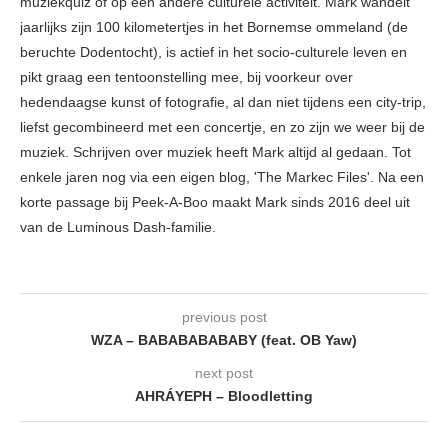
muziekquiz of op een andere culturele activiteit. Mark wandelt
jaarlijks zijn 100 kilometertjes in het Bornemse ommeland (de
beruchte Dodentocht), is actief in het socio-culturele leven en
pikt graag een tentoonstelling mee, bij voorkeur over
hedendaagse kunst of fotografie, al dan niet tijdens een city-trip,
liefst gecombineerd met een concertje, en zo zijn we weer bij de
muziek. Schrijven over muziek heeft Mark altijd al gedaan. Tot
enkele jaren nog via een eigen blog, 'The Markec Files'. Na een
korte passage bij Peek-A-Boo maakt Mark sinds 2016 deel uit
van de Luminous Dash-familie.
previous post
WZA – BABABABABABY (feat. OB Yaw)
next post
AHRÁYEPH – Bloodletting