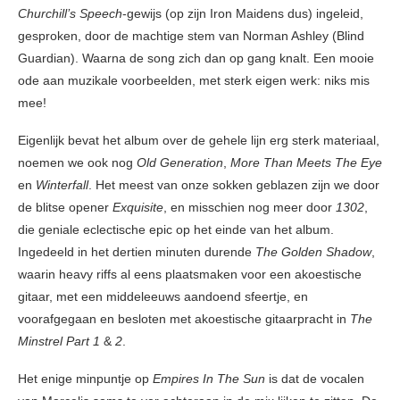
Churchill’s Speech
-gewijs (op zijn Iron Maidens dus) ingeleid,
gesproken, door de machtige stem van Norman Ashley (Blind
Guardian). Waarna de song zich dan op gang knalt. Een mooie
ode aan muzikale voorbeelden, met sterk eigen werk: niks mis
mee!
Eigenlijk bevat het album over de gehele lijn erg sterk materiaal,
noemen we ook nog
Old Generation
,
More Than Meets The Eye
en
Winterfall
. Het meest van onze sokken geblazen zijn we door
de blitse opener
Exquisite
, en misschien nog meer door
1302
,
die geniale eclectische epic op het einde van het album.
Ingedeeld in het dertien minuten durende
The Golden Shadow
,
waarin heavy riffs al eens plaatsmaken voor een akoestische
gitaar, met een middeleeuws aandoend sfeertje, en
voorafgegaan en besloten met akoestische gitaarpracht in
The
Minstrel Part 1
&
2
.
Het enige minpuntje op
Empires In The Sun
is dat de vocalen