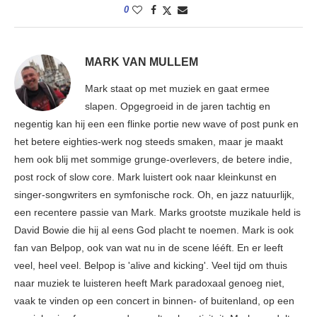
0
MARK VAN MULLEM
Mark staat op met muziek en gaat ermee
slapen. Opgegroeid in de jaren tachtig en
negentig kan hij een een flinke portie new wave of post punk en
het betere eighties-werk nog steeds smaken, maar je maakt
hem ook blij met sommige grunge-overlevers, de betere indie,
post rock of slow core. Mark luistert ook naar kleinkunst en
singer-songwriters en symfonische rock. Oh, en jazz natuurlijk,
een recentere passie van Mark. Marks grootste muzikale held is
David Bowie die hij al eens God placht te noemen. Mark is ook
fan van Belpop, ook van wat nu in de scene lééft. En er leeft
veel, heel veel. Belpop is 'alive and kicking'. Veel tijd om thuis
naar muziek te luisteren heeft Mark paradoxaal genoeg niet,
vaak te vinden op een concert in binnen- of buitenland, op een