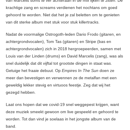
van Marcelis soms te ver achteraan in de mix lijken te zitten. De
krachtige zang en screams verdienen het nochtans om goed
gehoord te worden. Niet dat het je zal beletten om te genieten
van dit sterke album met stuk voor stuk killertracks.
Nadat de voormalige Ostrogoth-leden Dario Frodo (gitaren, en
achtergrondvocalen), Tom Tas (gitaren) en Stripe (bas en
achtergrondvocalen) zich in 2018 hergroepeerden, samen met
Louis van der Linden (drums) en David Marcelis (zang), was als
snel duidelijk dat dit vijftal tot grootste dingen in staat was.
Getuige het fraaie debuut. Op
Empires In The Sun
doen ze
meer dan bevestigen en verwennen ze de metalfan met een
geweldig lekker stevig en virtuoos feestje. Zeg dat wij het
gezegd hebben.
Laat ons hopen dat we covid-19 snel weggepest krijgen, want
deze muziek smeekt gewoon om live gespeeld en gehoord te
worden. Tot dan vind je soelaas in het jongste album van de
band.