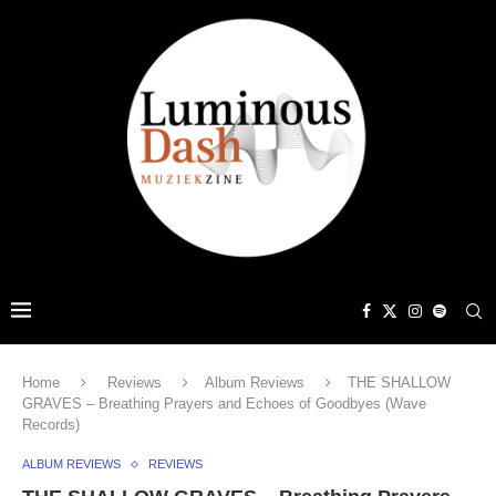
Home
Reviews
Album Reviews
THE SHALLOW
GRAVES – Breathing Prayers and Echoes of Goodbyes (Wave
Records)
ALBUM REVIEWS
REVIEWS