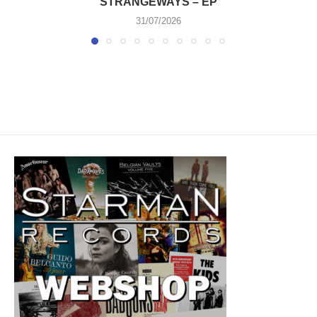
STRANGEWAYS – EP
31/07/2026