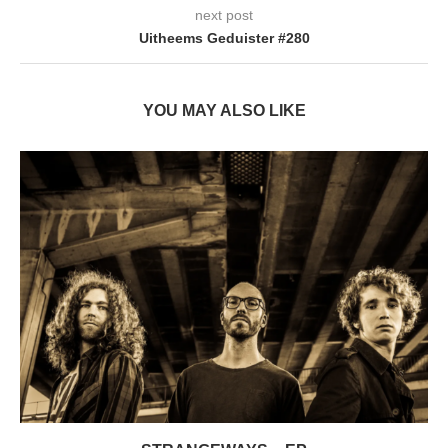
next post
Uitheems Geduister #280
YOU MAY ALSO LIKE