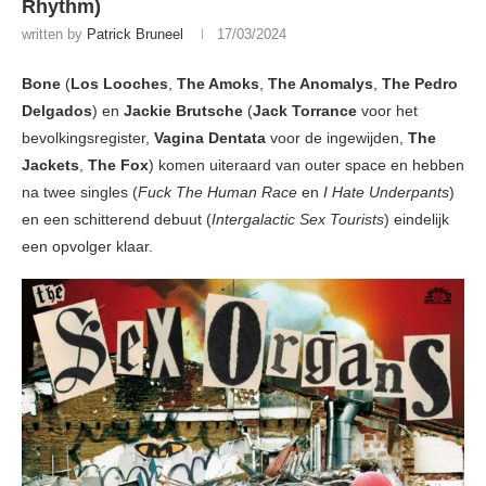
Rhythm)
written by
Patrick Bruneel
17/03/2024
Bone
(
Los Looches
,
The Amoks
,
The Anomalys
,
The Pedro
Delgados
) en
Jackie Brutsche
(
Jack Torrance
voor het
bevolkingsregister,
Vagina Dentata
voor de ingewijden,
The
Jackets
,
The Fox
) komen uiteraard van outer space en hebben
na twee singles (
Fuck The Human Race
en
I Hate Underpants
)
en een schitterend debuut (
Intergalactic Sex Tourists
) eindelijk
een opvolger klaar.