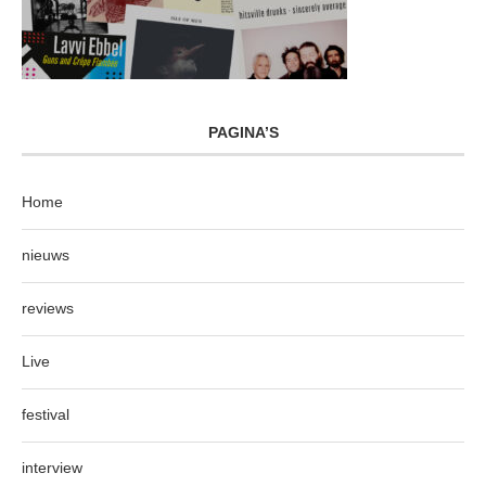
PAGINA’S
Home
nieuws
reviews
Live
festival
interview