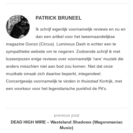
PATRICK BRUNEEL
Ik schrijf eigenlijk voornamelijk reviews en nu en
dan een artikel voor het tweemaandelijkse
magazine Gonzo (Circus). Luminous Dash is echter een te
sympathieke website om te negeren. Zodoende schrijf ik met
tussenpozen enige reviews over voornamelijk 'rare' muziek die
anders misschien niet aan bod zou komen. Niet dat onze
muzikale smaak zich daartoe beperkt, integendeel.
Concertgewijs voornamelijk te vinden in thuisstad Kortrijk, met
een voorkeur voor het legendarische punkhol de Pit's.
previous post
DEAD HIGH WIRE – Wasteland Shadows (Wagonmaniac
Music)