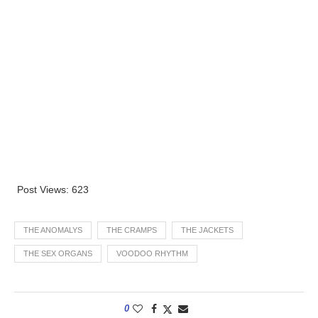
Post Views:
623
THE ANOMALYS
THE CRAMPS
THE JACKETS
THE SEX ORGANS
VOODOO RHYTHM
0