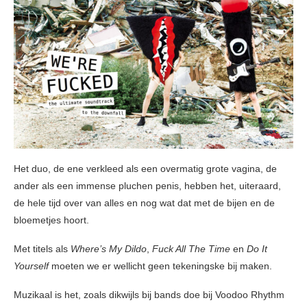
Het duo, de ene verkleed als een overmatig grote vagina, de
ander als een immense pluchen penis, hebben het, uiteraard,
de hele tijd over van alles en nog wat dat met de bijen en de
bloemetjes hoort.
Met titels als
Where’s My Dildo
,
Fuck All The Time
en
Do It
Yourself
moeten we er wellicht geen tekeningske bij maken.
Muzikaal is het, zoals dikwijls bij bands doe bij Voodoo Rhythm