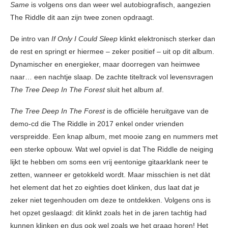
Same
is volgens ons dan weer wel autobiografisch, aangezien
The Riddle dit aan zijn twee zonen opdraagt.
De intro van
If Only I Could Sleep
klinkt elektronisch sterker dan
de rest en springt er hiermee – zeker positief – uit op dit album.
Dynamischer en energieker, maar doorregen van heimwee
naar… een nachtje slaap. De zachte titeltrack vol levensvragen
The Tree Deep In The Forest
sluit het album af.
The Tree Deep In The Forest
is de officiële heruitgave van de
demo-cd die The Riddle in 2017 enkel onder vrienden
verspreidde. Een knap album, met mooie zang en nummers met
een sterke opbouw. Wat wel opviel is dat The Riddle de neiging
lijkt te hebben om soms een vrij eentonige gitaarklank neer te
zetten, wanneer er getokkeld wordt. Maar misschien is net dàt
het element dat het zo eighties doet klinken, dus laat dat je
zeker niet tegenhouden om deze te ontdekken. Volgens ons is
het opzet geslaagd: dit klinkt zoals het in de jaren tachtig had
kunnen klinken en dus ook wel zoals we het graag horen! Het