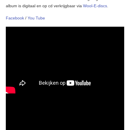
album is digitaal en op cd verkrijgbaar via
Wool-E-discs
.
Facebook
/
You Tube