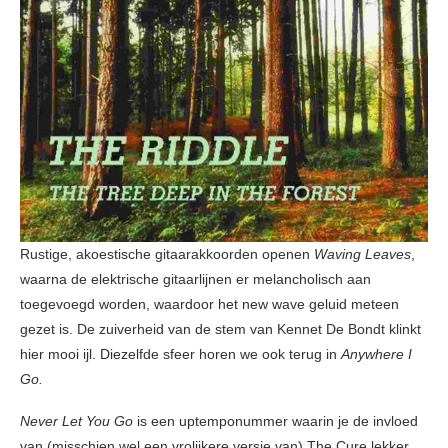
Rustige, akoestische gitaarakkoorden openen
Waving Leaves
,
waarna de elektrische gitaarlijnen er melancholisch aan
toegevoegd worden, waardoor het new wave geluid meteen
gezet is. De zuiverheid van de stem van Kennet De Bondt klinkt
hier mooi ijl. Diezelfde sfeer horen we ook terug in
Anywhere I
Go.
Never Let You Go
is een uptemponummer waarin je de invloed
van (misschien wel een vrolijkere versie van) The Cure lekker