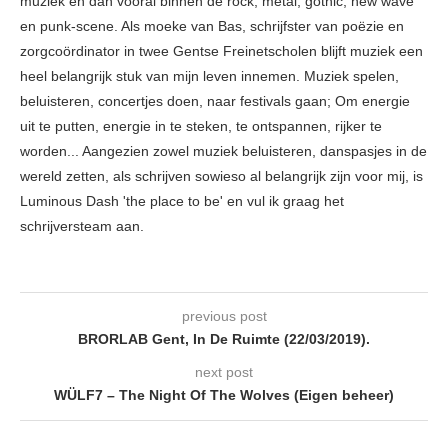
muziek en dan vooral binnen de rock, metal, gothic, new wave
en punk-scene. Als moeke van Bas, schrijfster van poëzie en
zorgcoördinator in twee Gentse Freinetscholen blijft muziek een
heel belangrijk stuk van mijn leven innemen. Muziek spelen,
beluisteren, concertjes doen, naar festivals gaan; Om energie
uit te putten, energie in te steken, te ontspannen, rijker te
worden... Aangezien zowel muziek beluisteren, danspasjes in de
wereld zetten, als schrijven sowieso al belangrijk zijn voor mij, is
Luminous Dash 'the place to be' en vul ik graag het
schrijversteam aan.
previous post
BRORLAB Gent, In De Ruimte (22/03/2019).
next post
WÜLF7 – The Night Of The Wolves (Eigen beheer)