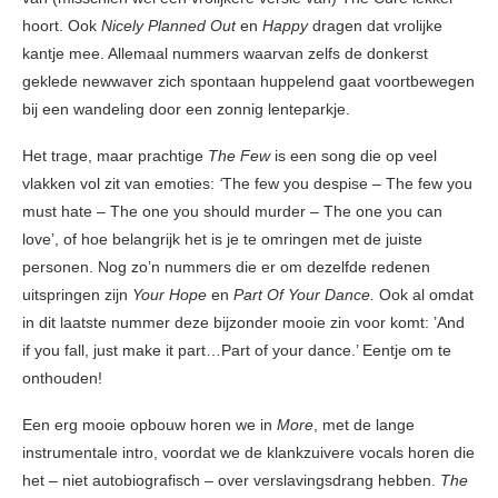
hoort. Ook
Nicely Planned Out
en
Happy
dragen dat vrolijke
kantje mee. Allemaal nummers waarvan zelfs de donkerst
geklede newwaver zich spontaan huppelend gaat voortbewegen
bij een wandeling door een zonnig lenteparkje.
Het trage, maar prachtige
The Few
is een song die op veel
vlakken vol zit van emoties:
‘
The few you despise – The few you
must hate – The one you should murder – The one you can
love’, of hoe belangrijk het is je te omringen met de juiste
personen. Nog zo’n nummers die er om dezelfde redenen
uitspringen zijn
Your Hope
en
Part Of Your Dance.
Ook al omdat
in dit laatste nummer deze bijzonder mooie zin voor komt: ’And
if you fall, just make it part…Part of your dance.’ Eentje om te
onthouden!
Een erg mooie opbouw horen we in
More
, met de lange
instrumentale intro, voordat we de klankzuivere vocals horen die
het – niet autobiografisch – over verslavingsdrang hebben.
The