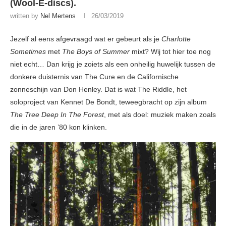
(Wool-E-discs).
written by
Nel Mertens
26/03/2019
Jezelf al eens afgevraagd wat er gebeurt als je
Charlotte
Sometimes
met
The Boys of Summer
mixt? Wij tot hier toe nog
niet echt… Dan krijg je zoiets als een onheilig huwelijk tussen de
donkere duisternis van The Cure en de Californische
zonneschijn van Don Henley. Dat is wat The Riddle, het
soloproject van Kennet De Bondt, teweegbracht op zijn album
The Tree Deep In The Forest
, met als doel: muziek maken zoals
die in de jaren ’80 kon klinken.