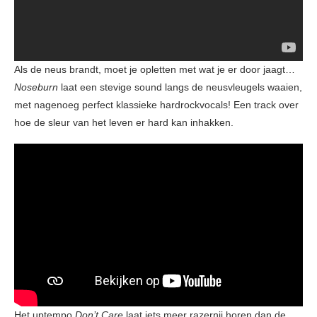
Als de neus brandt, moet je opletten met wat je er door jaagt…
Noseburn
laat een stevige sound langs de neusvleugels waaien,
met nagenoeg perfect klassieke hardrockvocals! Een track over
hoe de sleur van het leven er hard kan inhakken.
Het uptempo
Don’t Care
laat iets meer razernij horen dan de