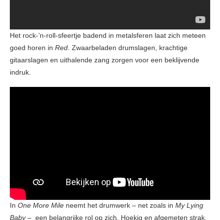
Het rock-’n-roll-sfeertje badend in metalsferen laat zich meteen
goed horen in
Red
. Zwaarbeladen drumslagen, krachtige
gitaarslagen en uithalende zang zorgen voor een beklijvende
indruk.
In
One More Mile
neemt het drumwerk – net zoals in
My Lying
Baby –
een belangrijke rol op zich. Hoekig en afgemeten strak,