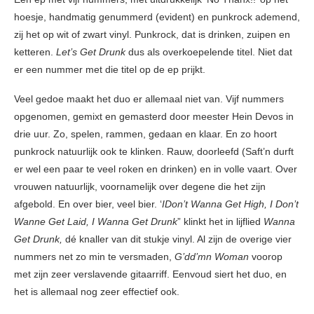
hoesje, handmatig genummerd (evident) en punkrock ademend,
zij het op wit of zwart vinyl. Punkrock, dat is drinken, zuipen en
ketteren.
Let’s Get Drunk
dus als overkoepelende titel. Niet dat
er een nummer met die titel op de ep prijkt.
Veel gedoe maakt het duo er allemaal niet van. Vijf nummers
opgenomen, gemixt en gemasterd door meester Hein Devos in
drie uur. Zo, spelen, rammen, gedaan en klaar. En zo hoort
punkrock natuurlijk ook te klinken. Rauw, doorleefd (Saft’n durft
er wel een paar te veel roken en drinken) en in volle vaart. Over
vrouwen natuurlijk, voornamelijk over degene die het zijn
afgebold. En over bier, veel bier. ‘
IDon’t Wanna Get High, I Don’t
Wanne Get Laid, I Wanna Get Drunk
” klinkt het in lijflied
Wanna
Get Drunk,
dé knaller van dit stukje vinyl. Al zijn de overige vier
nummers net zo min te versmaden,
G’dd’mn Woman
voorop
met zijn zeer verslavende gitaarriff. Eenvoud siert het duo, en
het is allemaal nog zeer effectief ook.