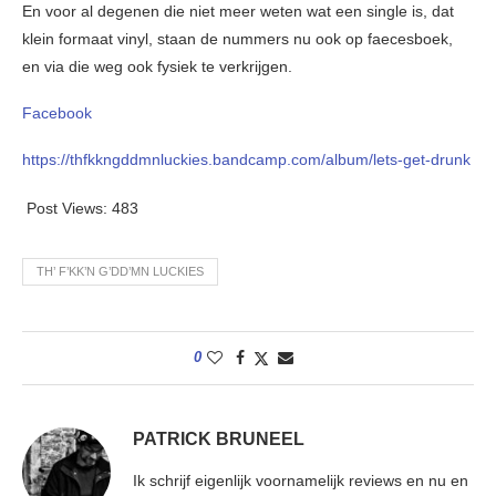
En voor al degenen die niet meer weten wat een single is, dat
klein formaat vinyl, staan de nummers nu ook op faecesboek,
en via die weg ook fysiek te verkrijgen.
Facebook
https://thfkkngddmnluckies.bandcamp.com/album/lets-get-drunk
Post Views:
483
TH’ F’KK’N G’DD’MN LUCKIES
0
PATRICK BRUNEEL
Ik schrijf eigenlijk voornamelijk reviews en nu en