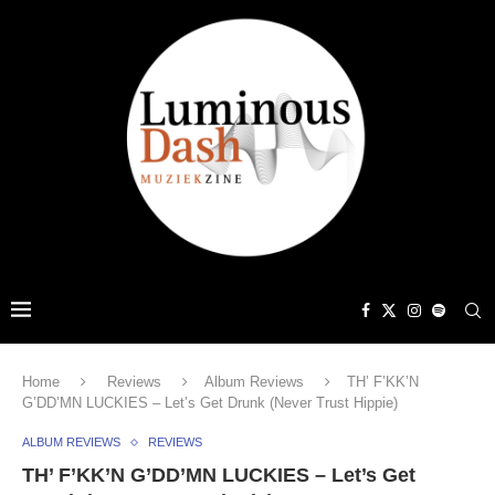
Home
Reviews
Album Reviews
TH’ F’KK’N
G’DD’MN LUCKIES – Let’s Get Drunk (Never Trust Hippie)
ALBUM REVIEWS
REVIEWS
TH’ F’KK’N G’DD’MN LUCKIES – Let’s Get