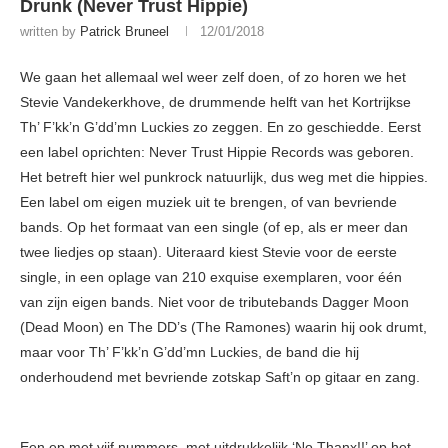
Drunk (Never Trust Hippie)
written by
Patrick Bruneel
12/01/2018
We gaan het allemaal wel weer zelf doen, of zo horen we het
Stevie Vandekerkhove, de drummende helft van het Kortrijkse
Th’ F’kk’n G’dd’mn Luckies zo zeggen. En zo geschiedde. Eerst
een label oprichten: Never Trust Hippie Records was geboren.
Het betreft hier wel punkrock natuurlijk, dus weg met die hippies.
Een label om eigen muziek uit te brengen, of van bevriende
bands. Op het formaat van een single (of ep, als er meer dan
twee liedjes op staan). Uiteraard kiest Stevie voor de eerste
single, in een oplage van 210 exquise exemplaren, voor één
van zijn eigen bands. Niet voor de tributebands Dagger Moon
(Dead Moon) en The DD’s (The Ramones) waarin hij ook drumt,
maar voor Th’ F’kk’n G’dd’mn Luckies, de band die hij
onderhoudend met bevriende zotskap Saft’n op gitaar en zang.
Een ep met vijf nummers, met uitdrukkelijk ‘No Thanx!!’ op het