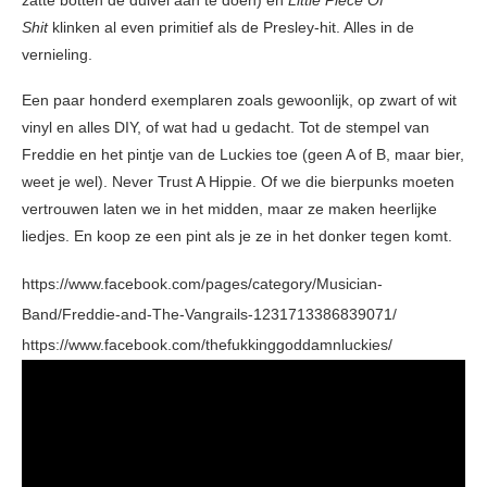
zatte botten de duivel aan te doen) en
Little Piece Of
Shit
klinken al even primitief als de Presley-hit. Alles in de
vernieling.
Een paar honderd exemplaren zoals gewoonlijk, op zwart of wit
vinyl en alles DIY, of wat had u gedacht. Tot de stempel van
Freddie en het pintje van de Luckies toe (geen A of B, maar bier,
weet je wel). Never Trust A Hippie. Of we die bierpunks moeten
vertrouwen laten we in het midden, maar ze maken heerlijke
liedjes. En koop ze een pint als je ze in het donker tegen komt.
https://www.facebook.com/pages/category/Musician-
Band/Freddie-and-The-Vangrails-1231713386839071/
https://www.facebook.com/thefukkinggoddamnluckies/