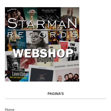
PAGINA’S
Home