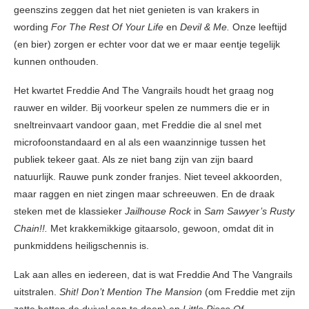
geenszins zeggen dat het niet genieten is van krakers in
wording
For The Rest Of Your Life
en
Devil & Me.
Onze leeftijd
(en bier) zorgen er echter voor dat we er maar eentje tegelijk
kunnen onthouden.
Het kwartet Freddie And The Vangrails houdt het graag nog
rauwer en wilder. Bij voorkeur spelen ze nummers die er in
sneltreinvaart vandoor gaan, met Freddie die al snel met
microfoonstandaard en al als een waanzinnige tussen het
publiek tekeer gaat. Als ze niet bang zijn van zijn baard
natuurlijk. Rauwe punk zonder franjes. Niet teveel akkoorden,
maar raggen en niet zingen maar schreeuwen. En de draak
steken met de klassieker
Jailhouse Rock
in
Sam Sawyer’s Rusty
Chain!!.
Met krakkemikkige gitaarsolo, gewoon, omdat dit in
punkmiddens heiligschennis is.
Lak aan alles en iedereen, dat is wat Freddie And The Vangrails
uitstralen.
Shit! Don’t Mention The Mansion
(om Freddie met zijn