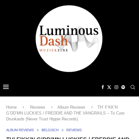
Home
Reviews
Album Reviews
TH’ F’KK’N
G’DD’MN LUCKIES / FREDDIE AND THE VANGRAILS – To Cure
Drunkards (Never Trust Hippie Records).
ALBUM REVIEWS
BELGISCH
REVIEWS