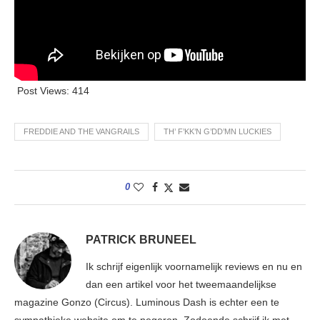
Post Views:
414
FREDDIE AND THE VANGRAILS
TH’ F’KK’N G’DD’MN LUCKIES
0
PATRICK BRUNEEL
Ik schrijf eigenlijk voornamelijk reviews en nu en
dan een artikel voor het tweemaandelijkse
magazine Gonzo (Circus). Luminous Dash is echter een te
sympathieke website om te negeren. Zodoende schrijf ik met