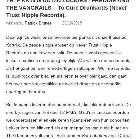
TH’ F’KK’N G’DD’MN LUCKIES / FREDDIE AND
THE VANGRAILS – To Cure Drunkards (Never
Trust Hippie Records).
written by
Patrick Bruneel
23/10/2018
Daar zijn ze weer, onze favoriete bierpunks uit onze thuisstad
Kortrijk. De zesde single alweer op Never Trust Hippie
Records en opnieuw een split. De hoes is zoals gewoonlijk
lekker chaotisch en grappig tegelijk. Wat wil een mens dan ook,
als het gaat om een remedie tegen zatlappen. Wel, de remedie
is: punkrock over bier, en als het niet over bier gaat, dan gaat
het over hoe krakkemikkig de wereld draait en de remedie
daartegen. Bier dus.
Beide bands leveren drie nummers af, die lekker doorrazen. De
drie bijdragen van het duo Th’ F’kk’n G’dd’mn Luckies hoorden
we ondertussen al enkele keren tijdens één van hun concerten.
Lekker kort en klinkend als een mengeling van oude blues en
The Ramones valt vooral het nummer
Bar Lobotomy
op. Dat wil