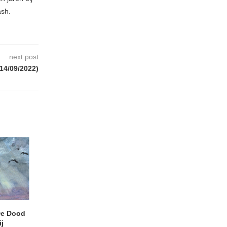
ash.
next post
14/09/2022)
e Dood
DANIEL PEREZ – Why Is
THE SMALL SHIP
j
This Called Heaven?
Moneyfiller (Kowzi 