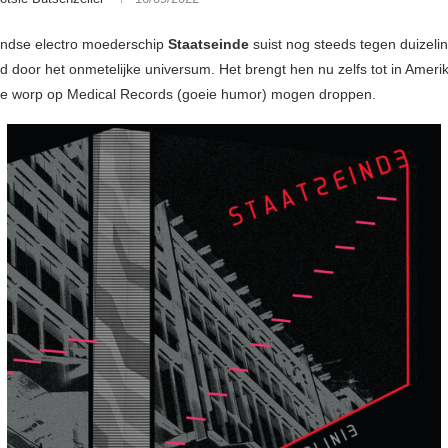
andse electro moederschip
Staatseinde
suist nog steeds tegen duizel
d door het onmetelijke universum. Het brengt hen nu zelfs tot in Ameri
te worp op Medical Records (goeie humor) mogen droppen.