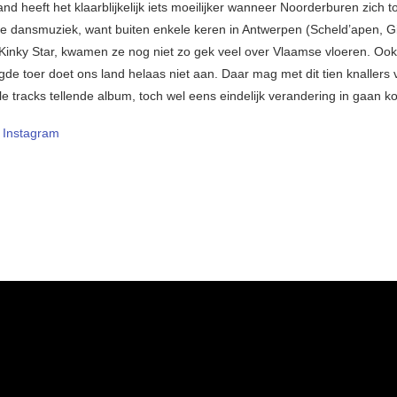
nd heeft het klaarblijkelijk iets moeilijker wanneer Noorderburen zich 
he dansmuziek, want buiten enkele keren in Antwerpen (Scheld’apen, Gi
Kinky Star, kwamen ze nog niet zo gek veel over Vlaamse vloeren. Oo
de toer doet ons land helaas niet aan. Daar mag met dit tien knallers 
lle tracks tellende album, toch wel eens eindelijk verandering in gaan 
–
Instagram