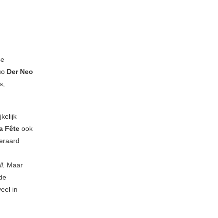
se
duo
Der Neo
s,
kelijk
a Fête
ook
teraard
l.
Maar
de
eel in