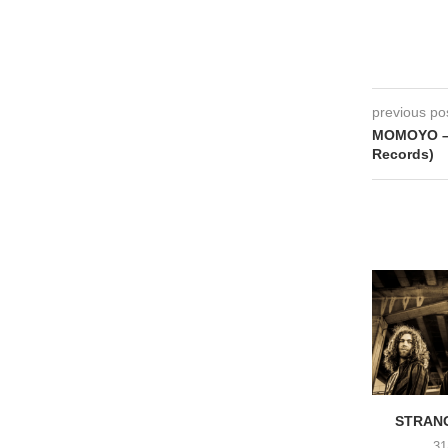
previous po
MOMOYO – 
Records)
STRANG
31