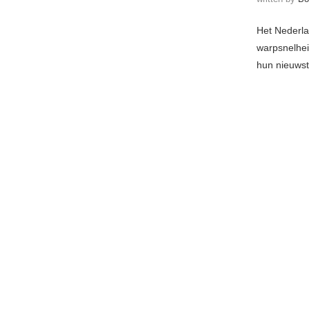
Het Nederl
warpsnelhei
hun nieuws