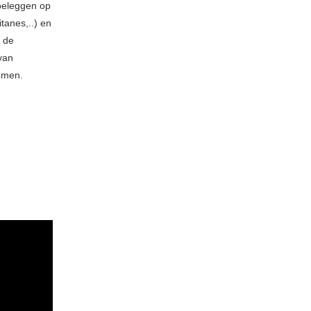
toeleggen op
tanes,..) en
k de
van
komen.