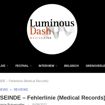
LIVE
FESTIVAL
INTERVIEW
BELGISCH
GRENSVERL
E – Fehlerlinie (Medical Records)
VIEWS
REVIEWS
EINDE – Fehlerlinie (Medical Records
otsie Butsenzeller
16/09/2022