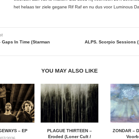
het helaas ter ziele gegane Rif Raf en nu dus voor Luminous D
st
Gaps In Time (Starman
ALPS. Scorpio Sessions (
YOU MAY ALSO LIKE
EWAYS – EP
PLAGUE THIRTEEN –
ZONDAR – D
Eroded (Loner Cult /
Voorbi
/07/2026