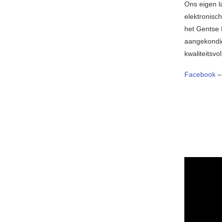
Ons eigen la
elektronisc
het Gentse 
aangekondig
kwaliteitsvo
Facebook