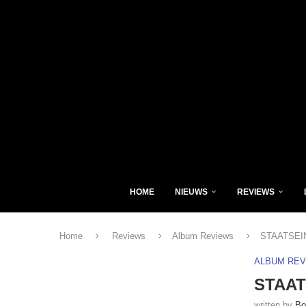
HOME
NIEUWS
REVIEWS
Home
Reviews
Album Reviews
STAATSEIND
ALBUM RE
STAATS
written by
Bo