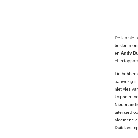
De laatste 
beslommerin
en
Andy Du
effectappar
Liefhebbers 
aanwezig in
niet vies van
knipogen na
Niederlandi
uiteraard o
algemene aa
Duitsland s