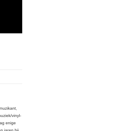
muzikant,
ziek/vinyl-
aag enige
 jaren bij