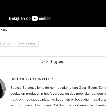
:
586
RECORDS
STAATSEINDE
0
BOOTSIE BUTSENZELLER
Bootsie Butsenzeller is de nom de plume van Geert Budts. Zelf 
deejay en producer in hoofdberoep, en dus meer dan genoeg mu
freak om nog steeds platen te kopen én er bovendien nogal gr
woorden aan vuil te maken. Dat deed hij voorheen zo'n zeventien