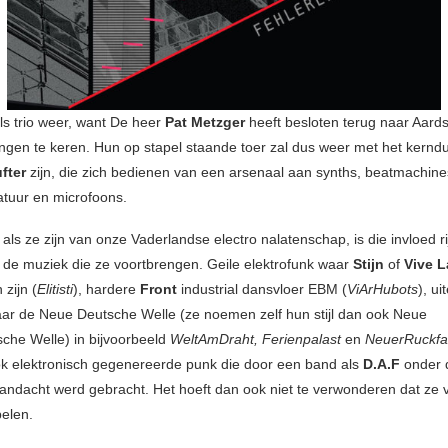
als trio weer, want De heer
Pat Metzger
heeft besloten terug naar Aard
gen te keren. Hun op stapel staande toer zal dus weer met het kern
fter
zijn, die zich bedienen van een arsenaal aan synths, beatmachine
atuur en microfoons.
als ze zijn van onze Vaderlandse electro nalatenschap, is die invloed rij
 de muziek die ze voortbrengen. Geile elektrofunk waar
Stijn
of
Vive L
 zijn (
Elitisti
), hardere
Front
industrial dansvloer EBM (
ViArHubots
), ui
ar de Neue Deutsche Welle (ze noemen zelf hun stijl dan ook Neue
sche Welle) in bijvoorbeeld
WeltAmDraht,
Ferienpalast
en
NeuerRuckfal
ok elektronisch gegenereerde punk die door een band als
D.A.F
onder 
ndacht werd gebracht. Het hoeft dan ook niet te verwonderen dat ze v
pelen.