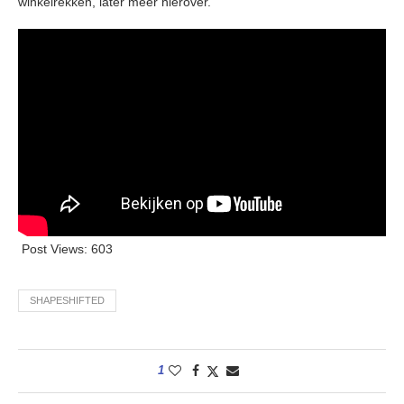
winkelrekken, later meer hierover.
Post Views:
603
SHAPESHIFTED
1