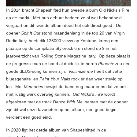
In 2014 bracht Shapeshifted hun tweede album Old Nicks’s Fire
op de markt. Met hun debuut hadden ze al wat bekendheid
vergaart en dit tweede album deed het ook direct goed. De
opener
Spit It Out
stond maandenlang in de top 20 van Virgin
Radio Italy, heeft dik 126000 views op Youtube, kreeg een
plaatsje op de compilatie Stylerock 6 en stond op 9 in het
jaaroverzicht van Rolling Stone Magazine Italy.
Op deze plaat is
de progressie van de band al duidelijk te horen
Phoenix
zou een
goede dEUS-song kunnen zijn.
Victimize me
heeft dat vette
bluesgehalte en
Paint Your Nails
rock er dan weer stevig op
los. Met
Memories
bewijst de band nog maar eens dat ze ook
met rustig werk overweg kunnen.
Old Nicks’s Fire
wordt
afgesloten met de track
Dance With Me,
samen met de opener
zijn dit wel onze favorieten op het album, een goed begin
verdient een goed eind.
In 2020 ligt het derde album van Shapeshifted in de