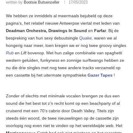
written by
Bootsie Butsenzeller
17/05/2023
We hebben ze inmiddels al meermaals bejubeld op deze
pagina’s, het relatief nieuwe Antwerpse viertal met leden van
Deadman Orchestra, Drawings In Sound
en
Farfar
. Bij de
bespreking van hun sexy debuutsingle
Quake,
waren we al
hongerig naar meer, toen kregen we er nog twee groovy singles
Rub
en
Lift
bovenop. Met hun zalige combinatie van spaghetti
western geluiden, funkyness en zonnige surftwangs hebben ze
nu die drie singles met nog twee andere tracks verzameld op
een cassette bij het uitermate sympathieke
Gazer Tapes
!
Zonder of slechts met minimale vocalen brengen ze dus een
sound die het best tot z’n recht komt op een beachparty of al
cruisend met een 70’s cabrio door Death Valley. Titels zijn
steeds één woord, de twee nieuwelingen op de cassette zijn
voorlopig nog even niet te vinden op het wereldwijde web. Het