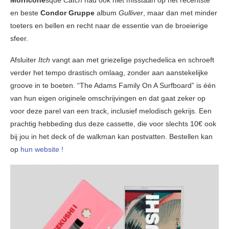
Morricone
sque
Catch
had ook niet misstaan op het recentste
en beste
Condor Gruppe
album
Gulliver
, maar dan met minder
toeters en bellen en recht naar de essentie van de broeierige
sfeer.
Afsluiter
Itch
vangt aan met griezelige psychedelica en schroeft
verder het tempo drastisch omlaag, zonder aan aanstekelijke
groove in te boeten. “The Adams Family On A Surfboard” is één
van hun eigen originele omschrijvingen en dat gaat zeker op
voor deze parel van een track, inclusief melodisch gekrijs. Een
prachtig hebbeding dus deze cassette, die voor slechts 10€ ook
bij jou in het deck of de walkman kan postvatten. Bestellen kan
op
hun website !