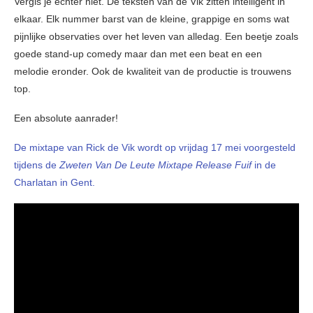
Vergis je echter niet. De teksten van de Vik zitten intelligent in
elkaar. Elk nummer barst van de kleine, grappige en soms wat
pijnlijke observaties over het leven van alledag. Een beetje zoals
goede stand-up comedy maar dan met een beat en een
melodie eronder. Ook de kwaliteit van de productie is trouwens
top.
Een absolute aanrader!
De mixtape van Rick de Vik wordt op vrijdag 17 mei voorgesteld
tijdens de
Zweten Van De Leute Mixtape Release Fuif
in de
Charlatan in Gent.