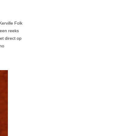
erville Folk
 een reeks
t direct op
emo