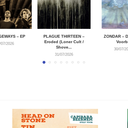
EWAYS – EP
PLAGUE THIRTEEN –
ZONDAR – D
Eroded (Loner Cult /
Voorbi
/07/2026
Shove...
30/07/2
31/07/2026