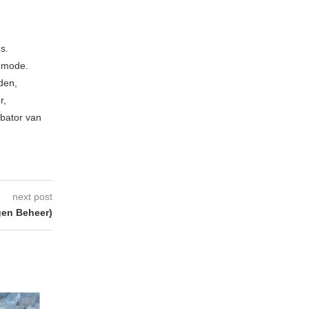
s.
e mode.
den,
r,
ubator van
next post
gen Beheer)