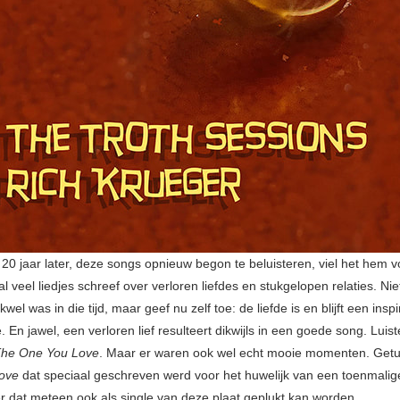
a 20 jaar later, deze songs opnieuw begon te beluisteren, viel het hem v
al veel liedjes schreef over verloren liefdes en stukgelopen relaties. Niet
el was in die tijd, maar geef nu zelf toe: de liefde is en blijft een inspi
. En jawel, een verloren lief resulteert dikwijls in een goede song. Luis
he One You Love
. Maar er waren ook wel echt mooie momenten. Get
Love
dat speciaal geschreven werd voor het huwelijk van een toenmalige
dat meteen ook als single van deze plaat geplukt kan worden.