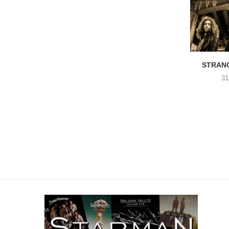
STRANG
31