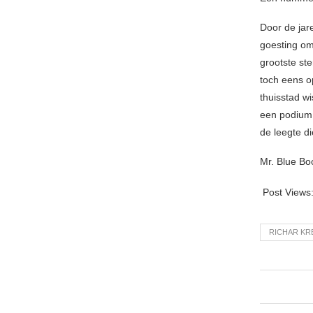
Door de jare
goesting om
grootste st
toch eens op
thuisstad wi
een podium.
de leegte di
Mr. Blue B
Post Views
RICHAR K