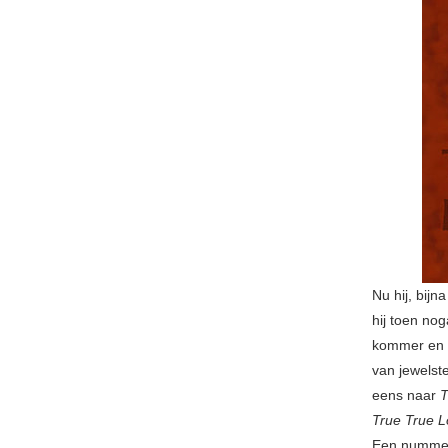
Nu hij, bijn
hij toen nog
kommer en kw
van jewelste
eens naar
T
True True 
Een nummer 