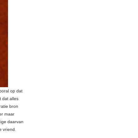
ooral op dat
 dat alles
ratie bron
ter maar
uige daarvan
 vriend.