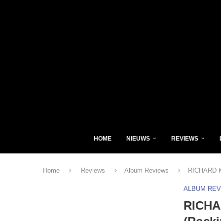
HOME
NIEUWS
REVIEWS
Home
Reviews
Album Reviews
RICHARD K
ALBUM RE
RICHA