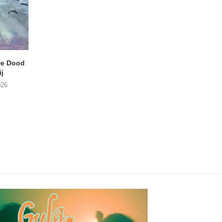
e Dood
DANIEL PEREZ – Why Is
THE SMALL SHIP
j
This Called Heaven?
Moneyfiller (Kowzi 
026
29/07/2026
28/07/2026