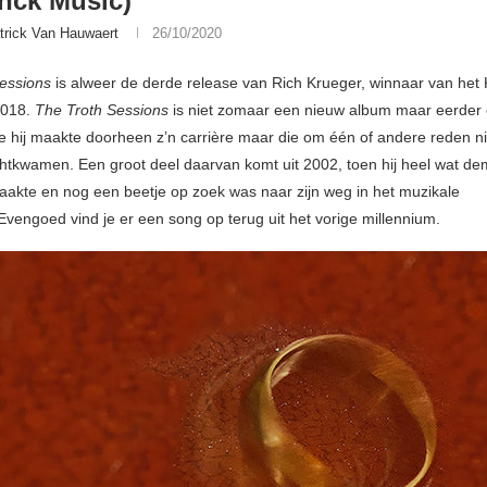
nck Music)
trick Van Hauwaert
26/10/2020
essions
is alweer de derde release van Rich Krueger, winnaar van het K
 2018.
The Troth Sessions
is niet zomaar een nieuw album maar eerder
 hij maakte doorheen z’n carrière maar die om één of andere reden nie
chtkwamen. Een groot deel daarvan komt uit 2002, toen hij heel wat d
kte en nog een beetje op zoek was naar zijn weg in het muzikale
Evengoed vind je er een song op terug uit het vorige millennium.