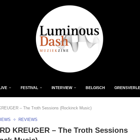
LIVE
FESTIVAL
INTERVIEW
BELGISCH
GRENSVERL
REUGER – The Troth Sessions (Rockinck Music)
VIEWS
REVIEWS
RD KREUGER – The Troth Sessions