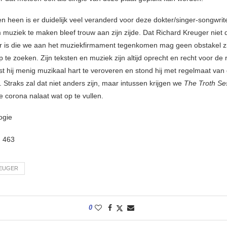
n heen is er duidelijk veel veranderd voor deze dokter/singer-songwrite
 muziek te maken bleef trouw aan zijn zijde. Dat Richard Kreuger niet d
er is die we aan het muziekfirmament tegenkomen mag geen obstakel 
 te zoeken. Zijn teksten en muziek zijn altijd oprecht en recht voor de r
st hij menig muzikaal hart te veroveren en stond hij met regelmaat van
 Straks zal dat niet anders zijn, maar intussen krijgen we
The Troth Se
e corona nalaat wat op te vullen.
oogie
:
463
REUGER
0