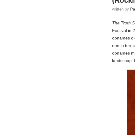
(Rocki
written by
Pa
The Troth S
Festival in
opnames die
een lp tere
opnames maa
landschap. 