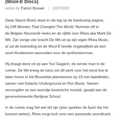
(Wool-E Discs)
written by
Patrick Bruneel
13/07/2018
Deep Space Music staat er als tag op de bandcamp pagina
bij
108 Minutes That Changed The World.
Nummer elf in
de
Belgian Neumesik
-reeks en de vijfde voor Rhea aka Mark De
Wit. Zijn vorige vier bracht De Wit uit op zijn eigen Rhea Music,
al zal de toetreding tot de Wool-E familie ongetwijfeld als een
soort thuiskomen aanvoelen voor de synthesizerman.
Hij draagt deze cd op aan Yuri Gagarin, de eerste man in de
ruimte. De Wit kreeg de kans om dit werk voor het eerst live te
laten horen in het Brusselse planetarium op 19 mei laatstleden,
samen met Galactic Underground en Ron Boots. Samen
verzorgden ze een avondje kosmische muziek, gewijd aan de
gerenommeerde Berlijnse School.
In de ruimte mag het wel stil zijn (alzo spreken de fysici die het
kunnen weten), Rhea zorgt toch voor een passende soundtrack.