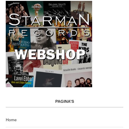
PAGINA’S
Home