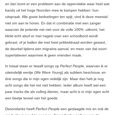
en dan komt er een probleem aan de oppervlakte waar heel wat
bands uit het hoge Noorden mee te kampen hebben: hun
uitspraak. Alle goeie bedoelingen ten spijt, vind ik deze meestal
niet om aan te horen. En dat in combinatie met een zanger
waarvan de potentie net niet voor de volle 100% uitkomt, het
klinkt echt alsof er met nagels over een schoolbord wordt
gekrast, of je ballen die met heet prikkeldraad worden gewaxt,
de deurbel tijdens een migraine-aanval, en meer van dat soort
superlatieven waarmee ik geen vrienden maak.
In totaal staan er twaalf songs op
Perfect People
, waarvan ik er
uiteindelijk eentje (
We Were Young
) als subliem beschouw, en
drie songs die in mijn ogen redelijk zijn. Maar dan heb je nog
acht songs die het net niet hebben. Ieder album heeft wel een
paar tracks die als vulling dienen, maar acht is in mijn ogen echt
een beetje teveel van het goede.
Desondanks heeft
Perfect People
een geslaagde mix en ook de