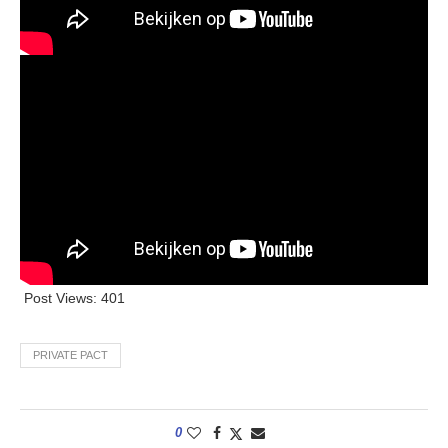
Post Views:
401
PRIVATE PACT
0