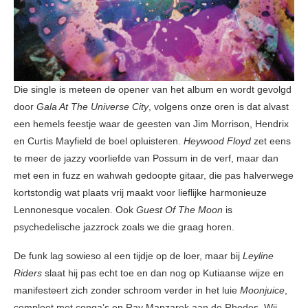
Die single is meteen de opener van het album en wordt gevolgd
door
Gala At The Universe City
, volgens onze oren is dat alvast
een hemels feestje waar de geesten van Jim Morrison, Hendrix
en Curtis Mayfield de boel opluisteren.
Heywood Floyd
zet eens
te meer de jazzy voorliefde van Possum in de verf, maar dan
met een in fuzz en wahwah gedoopte gitaar, die pas halverwege
kortstondig wat plaats vrij maakt voor lieflijke harmonieuze
Lennonesque vocalen. Ook
Guest Of The Moon
is
psychedelische jazzrock zoals we die graag horen.
De funk lag sowieso al een tijdje op de loer, maar bij
Leyline
Riders
slaat hij pas echt toe en dan nog op Kutiaanse wijze en
manifesteert zich zonder schroom verder in het luie
Moonjuice
,
compleet met conga’s en Ray Manzarek aan de Rhodes. Wij