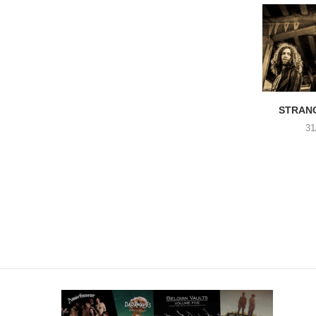
STRANG
31