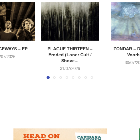
EWAYS – EP
PLAGUE THIRTEEN –
ZONDAR – D
Eroded (Loner Cult /
Voorbi
/07/2026
Shove...
30/07/2
31/07/2026