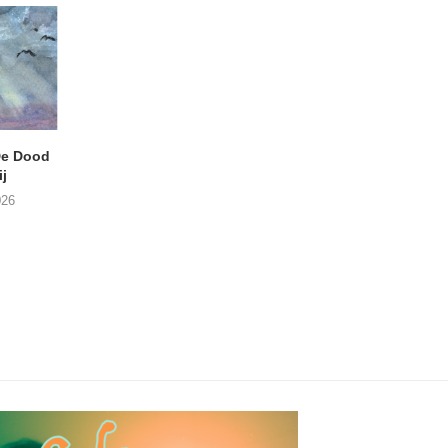
e Dood
DANIEL PEREZ – Why Is
THE SMALL SHIP
j
This Called Heaven?
Moneyfiller (Kowzi 
026
29/07/2026
28/07/2026