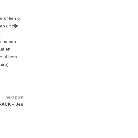
 of tien dj
n uit zijn
e
n nu een
aaf en
be of hem
aire)
next post
ACK – Jen