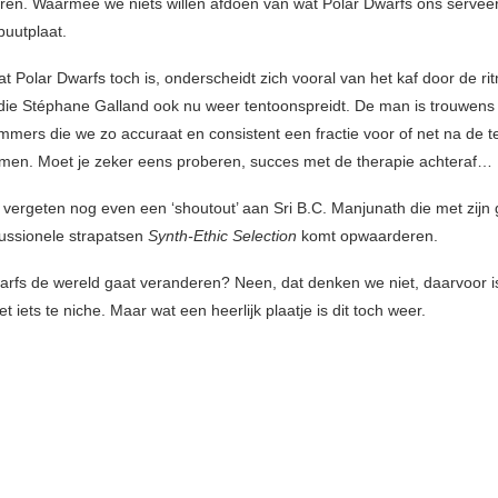
aren. Waarmee we niets willen afdoen van wat Polar Dwarfs ons servee
buutplaat.
t Polar Dwarfs toch is, onderscheidt zich vooral van het kaf door de ri
 die Stéphane Galland ook nu weer tentoonspreidt. De man is trouwens
mmers die we zo accuraat en consistent een fractie voor of net na de t
en. Moet je zeker eens proberen, succes met de therapie achteraf…
 vergeten nog even een ‘shoutout’ aan Sri B.C. Manjunath die met zijn 
ussionele strapatsen
Synth-Ethic Selection
komt opwaarderen.
arfs de wereld gaat veranderen? Neen, dat denken we niet, daarvoor 
t iets te niche. Maar wat een heerlijk plaatje is dit toch weer.