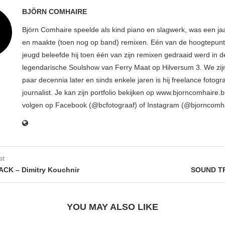
BJÖRN COMHAIRE
Björn Comhaire speelde als kind piano en slagwerk, was een jaar
en maakte (toen nog op band) remixen. Eén van de hoogtepunte
jeugd beleefde hij toen één van zijn remixen gedraaid werd in d
legendarische Soulshow van Ferry Maat op Hilversum 3. We zij
paar decennia later en sinds enkele jaren is hij freelance fotogr
journalist. Je kan zijn portfolio bekijken op www.bjorncomhaire.
volgen op Facebook (@bcfotograaf) of Instagram (@bjorncomh
st
CK – Dimitry Kouchnir
SOUND TR
YOU MAY ALSO LIKE