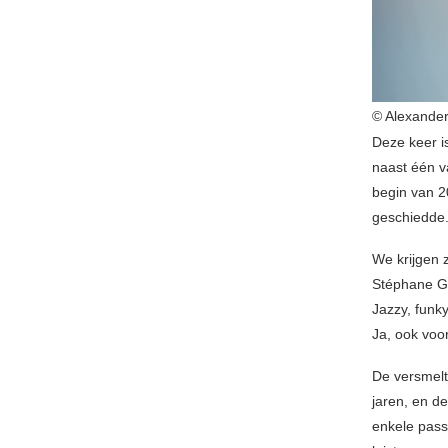
© Alexander
Deze keer i
naast één v
begin van 2
geschiedde. 
We krijgen 
Stéphane Ga
Jazzy, funky
Ja, ook voo
De versmelti
jaren, en de
enkele pas