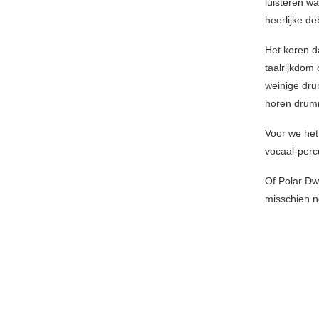
luisteren w
heerlijke de
Het koren da
taalrijkdom
weinige dru
horen drumm
Voor we het
vocaal-perc
Of Polar Dw
misschien ne