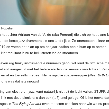
 Popelier
s het echter Adriaan Van de Velde (aka Pomrad) die zich op het piano kr
an de beste jazz drummers die ons land rijk is. Ze ontmoetten elkaar e
019 en vatten het plan op om het jaar nadien een album op te nemen. 
Het resultaat is nu te beluisteren via de streamers.
zeven erg funky instrumentale nummers gebouwd rond de ritmische m
lland aangevuld met het betere electro-toetsenwerk van Adriaan Van 
 en af en toe zelfs met een kleine injectie spacey-reggae (
Near Birth E
r ons was dat iets nieuws!
ng van electro en jazz komt natuurlijk niet uit de lucht vallen, STUFF. d
 link met deze pioniers is dan ook (te?) snel gelegd. Of is het toeval dat 
sages in
The Flying Aarvark
even moesten checken naar wie we nu prec