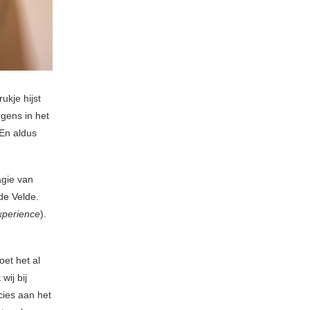
ukje hijst
rgens in het
En aldus
agie van
de Velde.
xperience
).
oet het al
wij bij
ies aan het