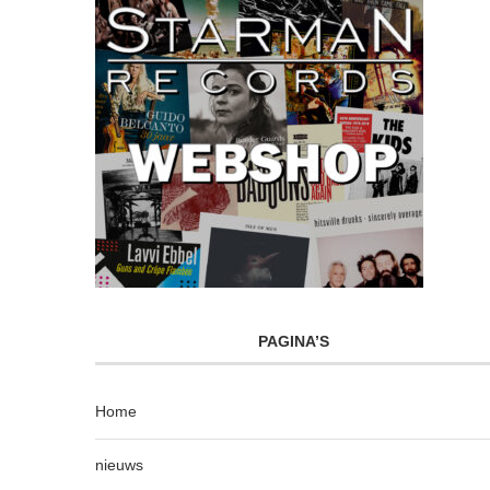
PAGINA’S
Home
nieuws