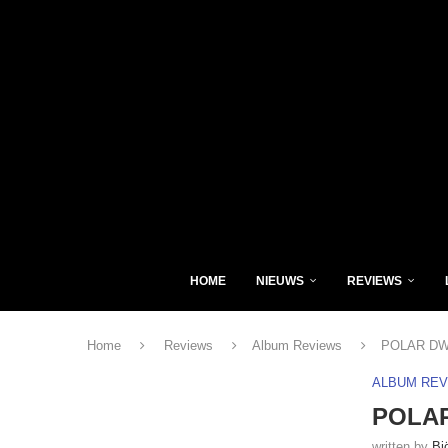
HOME
NIEUWS
REVIEWS
Home
Reviews
Album Reviews
POLAR DWAR
ALBUM RE
POLAR
written by
Bj