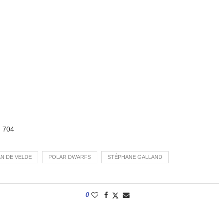
:
704
AN DE VELDE
POLAR DWARFS
STÉPHANE GALLAND
0