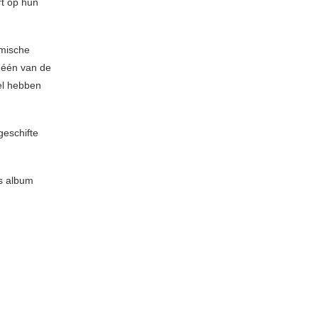
rt op hun
tmische
 één van de
el hebben
geschifte
is album