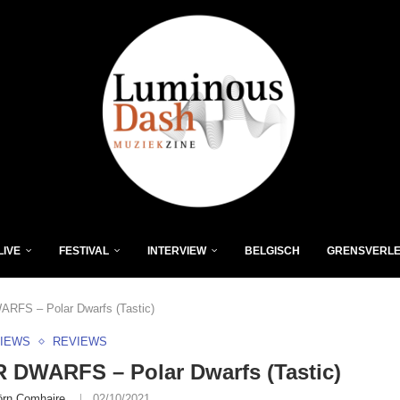
LIVE
FESTIVAL
INTERVIEW
BELGISCH
GRENSVERL
FS – Polar Dwarfs (Tastic)
VIEWS
REVIEWS
 DWARFS – Polar Dwarfs (Tastic)
örn Comhaire
02/10/2021