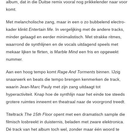
album, dat in die Duitse remix vooral nog prikkelender naar voor
komt.
Met melancholische zang, maar in een o zo bubbelend electro-
kader klinkt
Entertain Me.
In vergelijking met de andere tracks,
minder gelaagd en eerder minimalistisch. Met strakke ritmes,
waarrond de synthlijnen en de vocals uitdagend speels met
mekaar lijken te flirten, is
Marble Mind
een fris en opgewekt
nummer.
Aan een hoog tempo komt
Rage And Torments
binnen. IJzig
snaarwerk en beats die tempo brengen kenmerken de track,
waarin Jean-Marc Pauly met zijn zang uitdaagt tot
hyperactiviteit. Knap hoe de synthlijn naar het einde toe steeds
grotere ruimtes inneemt en theatraal naar de voorgrond treedt.
Titeltrack
The 15th Floor
opent met een dramatisch sample die
filmisch losbreekt in duisternis, beladen met zware elektronica.
Dé track van het album toch wel, zonder maar één woord te