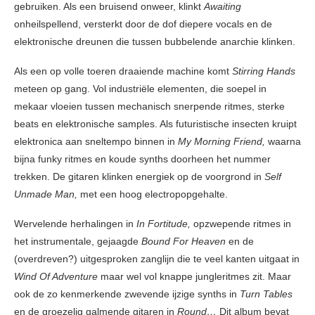
gebruiken. Als een bruisend onweer, klinkt
Awaiting
onheilspellend, versterkt door de dof diepere vocals en de
elektronische dreunen die tussen bubbelende anarchie klinken.
Als een op volle toeren draaiende machine komt
Stirring Hands
meteen op gang. Vol industriële elementen, die soepel in
mekaar vloeien tussen mechanisch snerpende ritmes, sterke
beats en elektronische samples. Als futuristische insecten kruipt
elektronica aan sneltempo binnen in
My Morning Friend,
waarna
bijna funky ritmes en koude synths doorheen het nummer
trekken. De gitaren klinken energiek op de voorgrond in
Self
Unmade Man,
met een hoog electropopgehalte.
Wervelende herhalingen in
In Fortitude,
opzwepende ritmes in
het instrumentale, gejaagde
Bound For Heaven
en de
(overdreven?) uitgesproken zanglijn die te veel kanten uitgaat in
Wind Of Adventure
maar wel vol knappe jungleritmes zit. Maar
ook de zo kenmerkende zwevende ijzige synths in
Turn Tables
en de groezelig galmende gitaren in
Round…
Dit album bevat