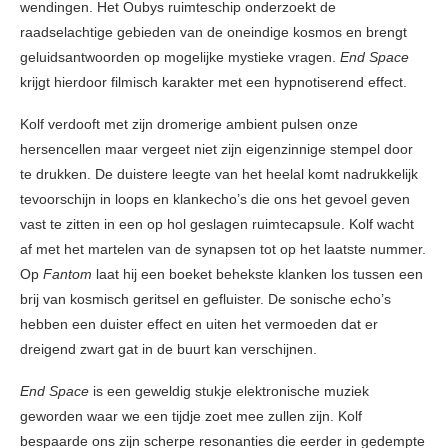
wendingen. Het Oubys ruimteschip onderzoekt de
raadselachtige gebieden van de oneindige kosmos en brengt
geluidsantwoorden op mogelijke mystieke vragen.
End Space
krijgt hierdoor filmisch karakter met een hypnotiserend effect.
Kolf verdooft met zijn dromerige ambient pulsen onze
hersencellen maar vergeet niet zijn eigenzinnige stempel door
te drukken. De duistere leegte van het heelal komt nadrukkelijk
tevoorschijn in loops en klankecho’s die ons het gevoel geven
vast te zitten in een op hol geslagen ruimtecapsule. Kolf wacht
af met het martelen van de synapsen tot op het laatste nummer.
Op
Fantom
laat hij een boeket behekste klanken los tussen een
brij van kosmisch geritsel en gefluister. De sonische echo’s
hebben een duister effect en uiten het vermoeden dat er
dreigend zwart gat in de buurt kan verschijnen.
End Space
is een geweldig stukje elektronische muziek
geworden waar we een tijdje zoet mee zullen zijn. Kolf
bespaarde ons zijn scherpe resonanties die eerder in gedempte