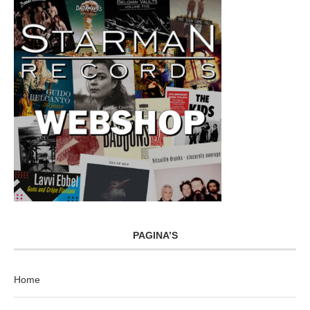
PAGINA’S
Home