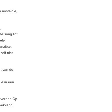
n nostalgie,
,
e song ligt
ele
anzibar.
elf niet
st van de
 je in een
 verder. Op
kwekkend