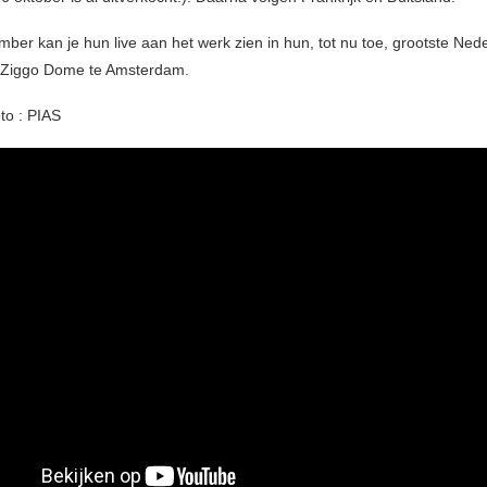
ber kan je hun live aan het werk zien in hun, tot nu toe, grootste Ned
t Ziggo Dome te Amsterdam.
to : PIAS