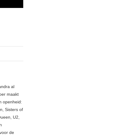
andra al
loer maakt
an openheid:
, Sisters of
Queen, U2,
n
voor de