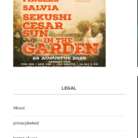
LEGAL
About
privacybeleid
terms of use