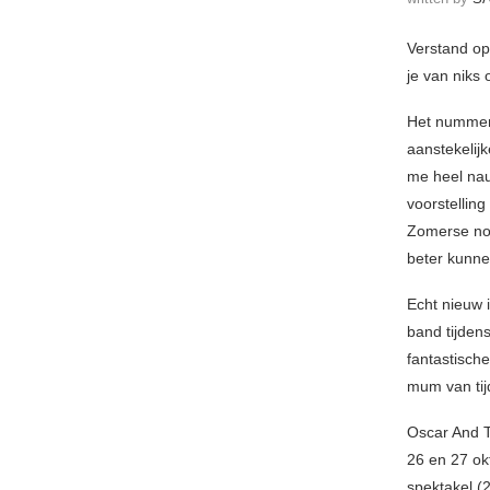
Verstand op 
je van niks
Het nummer 
aanstekelij
me heel nau
voorstelling
Zomerse nos
beter kunne
Echt nieuw i
band tijdens
fantastisch
mum van tij
Oscar And T
26 en 27 ok
spektakel (2