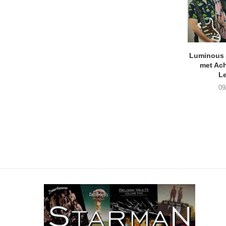
Luminous D
met Ach
L
09