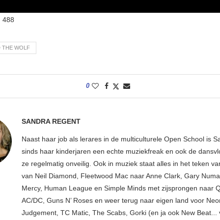
:
488
 THE WOLF
0
SANDRA REGENT
Naast haar job als lerares in de multiculturele Open School is S
sinds haar kinderjaren een echte muziekfreak en ook de dansv
ze regelmatig onveilig. Ook in muziek staat alles in het teken v
van Neil Diamond, Fleetwood Mac naar Anne Clark, Gary Numan
Mercy, Human League en Simple Minds met zijsprongen naar 
AC/DC, Guns N’ Roses en weer terug naar eigen land voor Neo
Judgement, TC Matic, The Scabs, Gorki (en ja ook New Beat... 