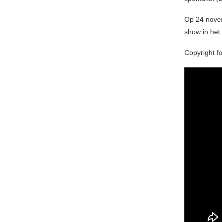
Op 24 novem
show in he
Copyright fo