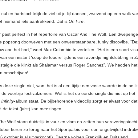
nul en hartstochtelijk de ziel uit je lijf dansen, zwevend op een wolk va
 of niemand iets aantrekkend. Dat is
On Fire
.
past perfect in het repertoire van Oscar And The Wolf. Een dweperige
ke popsong doorweven met een onweerstaanbare, funky discovibe. “Dez
w aan het hart,” weet Max Colombie te vertellen. “Het is een soort visu
 van een instant ‘coup de foudre’ tijdens een avondje nightclubbing in Z
talgie die klinkt als Shalamar versus Roger Sanchez”. We hadden het z
n omschrijven!
s deze single niet, want het is al een tijdje een vaste waarde in de setli
 de voorbije festivalzomers. Wel is het de eerste single die niet op het
e
Infinity
-album staat. De bijbehorende videoclip zorgt er alvast voor dat
d de tekst (juist) kan meezingen.
he Wolf staan duidelijk in vuur en vlam en zetten hun veroveringstocht
tober keren ze terug naar het Sportpaleis voor een ongetwijfeld indru
6 oktober is al uitverkocht!). Daarna volgen Frankrijk en Duitsland.