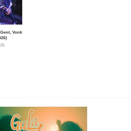
ent, Vonk
SIGLO XX Fonnefeesten
MONOKO – Thinkin’
026)
(06/08/2026)
You (Always)
026
08/08/2026
07/08/2026