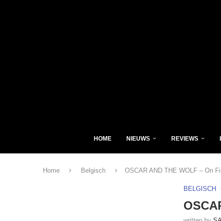
HOME
NIEUWS
REVIEWS
Home
Belgisch
OSCAR AND THE WOLF – On Fir
BELGISCH
OSCAR
written by
S