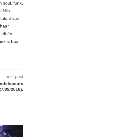
 soul, funk,
 Nils
talent van
 haar
oelt én
iek is haar
next post
ndelsbeurs
27/09/2018).