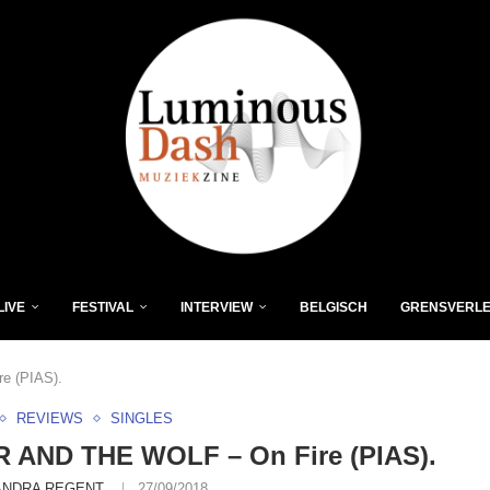
LIVE
FESTIVAL
INTERVIEW
BELGISCH
GRENSVERL
e (PIAS).
REVIEWS
SINGLES
 AND THE WOLF – On Fire (PIAS).
ANDRA REGENT
27/09/2018