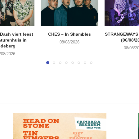
ash viert feest
CHES – In Shambles
STRANGEWAYS G
turenhuis in
(06/08/2
08/08/2026
edeberg
08/08/2
/08/2026