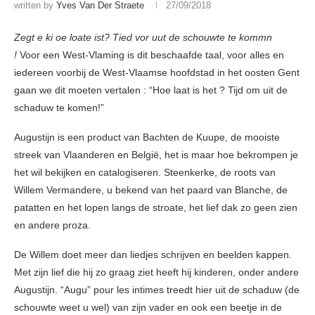
written by
Yves Van Der Straete
27/09/2018
Zegt e ki oe loate ist? Tied vor uut de schouwte te kommn
!
Voor een West-Vlaming is dit beschaafde taal, voor alles en
iedereen voorbij de West-Vlaamse hoofdstad in het oosten Gent
gaan we dit moeten vertalen : “Hoe laat is het ? Tijd om uit de
schaduw te komen!”
Augustijn is een product van Bachten de Kuupe, de mooiste
streek van Vlaanderen en België, het is maar hoe bekrompen je
het wil bekijken en catalogiseren. Steenkerke, de roots van
Willem Vermandere, u bekend van het paard van Blanche, de
patatten en het lopen langs de stroate, het lief dak zo geen zien
en andere proza.
De Willem doet meer dan liedjes schrijven en beelden kappen.
Met zijn lief die hij zo graag ziet heeft hij kinderen, onder andere
Augustijn. “Augu” pour les intimes treedt hier uit de schaduw (de
schouwte weet u wel) van zijn vader en ook een beetje in de