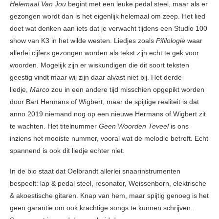
Helemaal Van Jou
begint met een leuke pedal steel, maar als er
gezongen wordt dan is het eigenlijk helemaal om zeep. Het lied
doet wat denken aan iets dat je verwacht tijdens een Studio 100
show van K3 in het wilde westen. Liedjes zoals
Pifilologie
waar
allerlei cijfers gezongen worden als tekst zijn echt te gek voor
woorden. Mogelijk zijn er wiskundigen die dit soort teksten
geestig vindt maar wij zijn daar alvast niet bij. Het derde
liedje,
Marco
zou in een andere tijd misschien opgepikt worden
door Bart Hermans of Wigbert, maar de spijtige realiteit is dat
anno 2019 niemand nog op een nieuwe Hermans of Wigbert zit
te wachten. Het titelnummer
Geen Woorden Teveel
is ons
inziens het mooiste nummer, vooral wat de melodie betreft. Echt
spannend is ook dit liedje echter niet.
In de bio staat dat Oelbrandt allerlei snaarinstrumenten
bespeelt: lap & pedal steel, resonator, Weissenborn, elektrische
& akoestische gitaren. Knap van hem, maar spijtig genoeg is het
geen garantie om ook krachtige songs te kunnen schrijven.