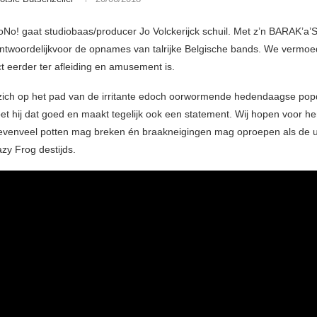
No! gaat studiobaas/producer Jo Volckerijck schuil. Met z’n BARAK’a’
antwoordelijkvoor de opnames van talrijke Belgische bands. We vermoed
t eerder ter afleiding en amusement is.
 zich op het pad van de irritante edoch oorwormende hedendaagse po
oet hij dat goed en maakt tegelijk ook een statement. Wij hopen voor h
evenveel potten mag breken én braakneigingen mag oproepen als de u
zy Frog destijds.