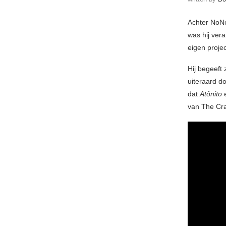
Achter NoNo
was hij ver
eigen projec
Hij begeeft
uiteraard d
dat
Atônito
van The Cra