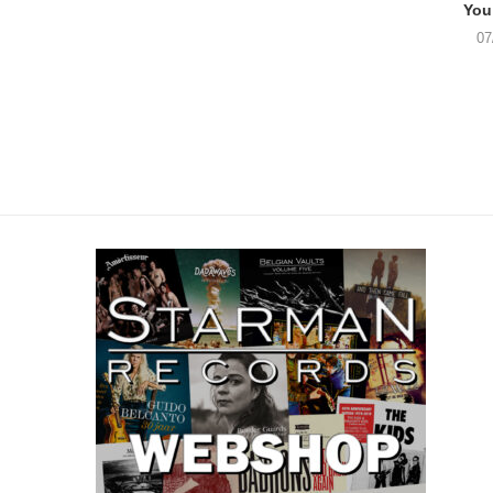
You
07