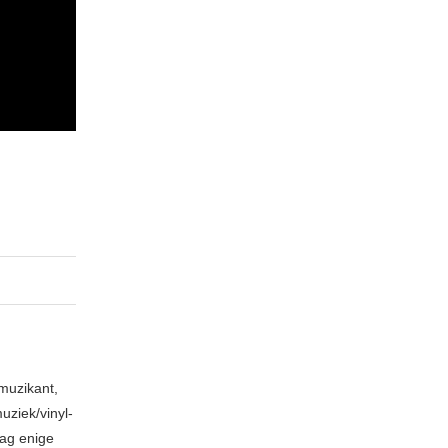
muzikant,
ziek/vinyl-
aag enige