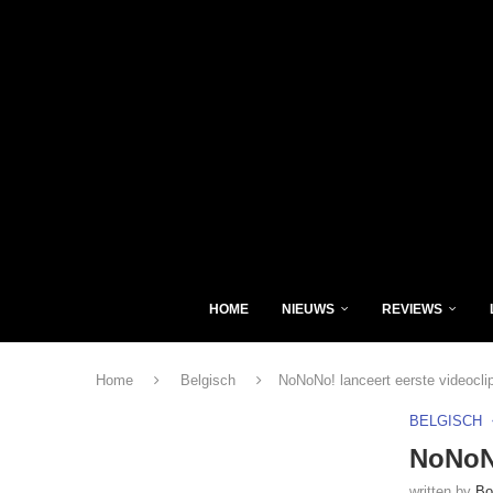
HOME
NIEUWS
REVIEWS
Home
Belgisch
NoNoNo! lanceert eerste videocli
BELGISCH
NoNoNo
written by
Bo