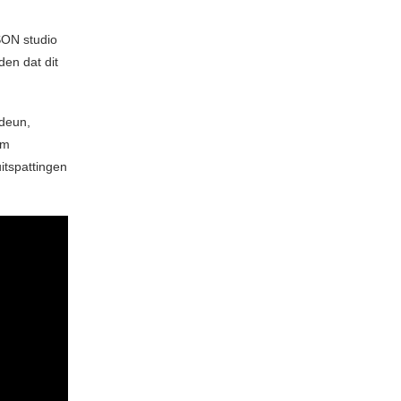
SON studio
en dat dit
pdeun,
em
itspattingen