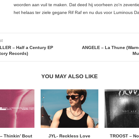
woorden aan vuil te maken. Dat deed hij voorheen zo'n zeventien
het helaas ter ziele gegane Rif Raf en nu dus voor Luminous D
st
LER – Half a Century EP
ANGELE – La Thune (Warne
tory Records)
Mu
YOU MAY ALSO LIKE
 Thinkin’ Bout
JYL- Reckless Love
TROOST – Not