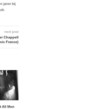
 jaren bij
ash.
next post
r Chappell
sic France)
 All Men
NOAH TATE – Boy Gum
Vijf keer talent i