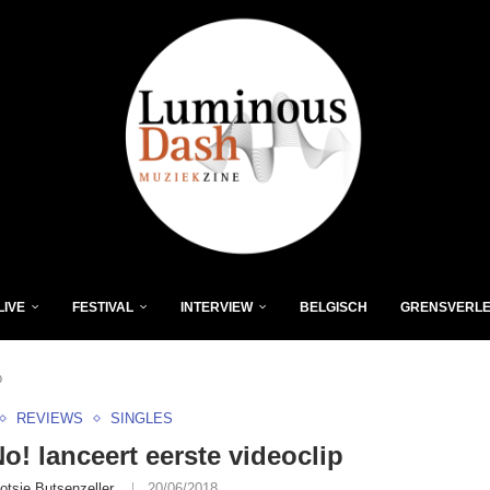
LIVE
FESTIVAL
INTERVIEW
BELGISCH
GRENSVERL
p
REVIEWS
SINGLES
! lanceert eerste videoclip
otsie Butsenzeller
20/06/2018