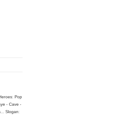
 Heroes: Pop
aye - Cave -
.. Slogan: