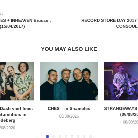
st
ES + INHEAVEN Brussel,
RECORD STORE DAY 2017 
(15/04/2017)
CONSOUL
YOU MAY ALSO LIKE
ash viert feest
CHES – In Shambles
STRANGEWAYS G
turenhuis in
(06/08/2
08/08/2026
edeberg
08/08/2
/08/2026