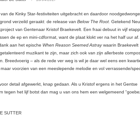
 van de Kinky Star-festiviteiten uitgebracht en daardoor noodgedwong
grond verzeild geraakt: de release van
Below The Root
. Getekend Neu
project van Gentenaar Kristof Braekevelt. Een fraai debuut in vijf etap
ussen de ep en mini-cdformat, want de plaat klokt ver na het half uur af.
dank aan het epische
When Reason Seemed Astray
waarin Braekevelt n
getalenteerd muzikant te zijn, maar zich ook van zijn allerbeste compos
en. Breedvoerig – als de rede ver weg is wil je daar wel eens een kwarti
– maar voorzien van een meeslepende melodie en vol verrassende/spec
voor detail afgewerkt, knap gedaan. Als u Kristof ergens in het Gentse
m tegen het lijf botst dan mag u van ons hem een welgemeend “goebe
E SUTTER