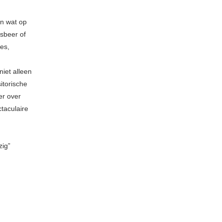
en wat op
sbeer of
pes,
iet alleen
itorische
er over
taculaire
zig”