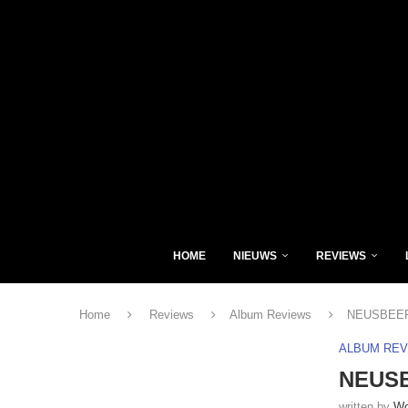
HOME
NIEUWS
REVIEWS
Home
Reviews
Album Reviews
NEUSBEER 
ALBUM RE
NEUSB
written by
Wo