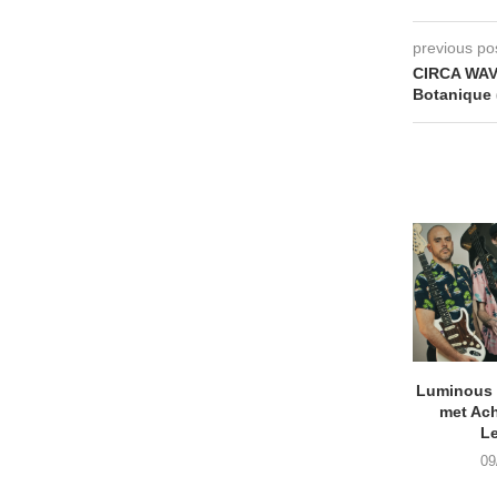
previous po
CIRCA WAV
Botanique 
Luminous D
met Ach
L
09