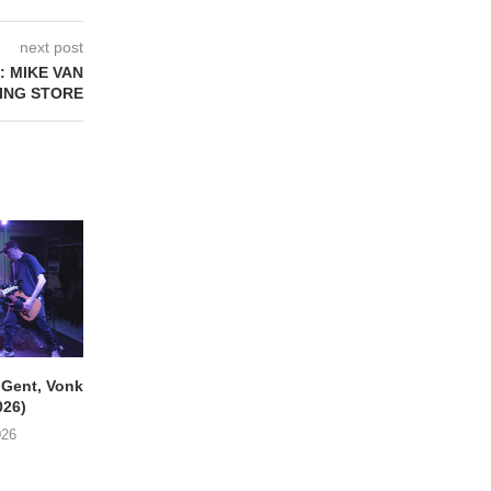
next post
: MIKE VAN
ING STORE
ent, Vonk
SIGLO XX Fonnefeesten
MONOKO – Thinkin’
026)
(06/08/2026)
You (Always)
026
08/08/2026
07/08/2026