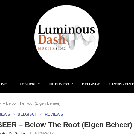
LIVE
FESTIVAL
INTERVIEW
BELGISCH
GRENSVERL
– Below The Root (Eigen Beheer)
VIEWS
BELGISCH
REVIEWS
EER – Below The Root (Eigen Beheer)
uter De Sutter
16/04/2017