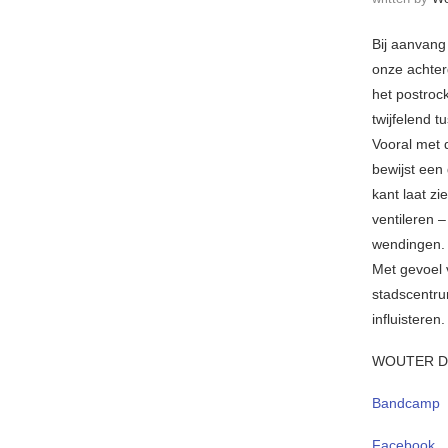
Bij aanvang
onze achter
het postrock
twijfelend t
Vooral met 
bewijst een 
kant laat zi
ventileren 
wendingen.
Met gevoel 
stadscentru
influisteren.
WOUTER D
Bandcamp
Facebook