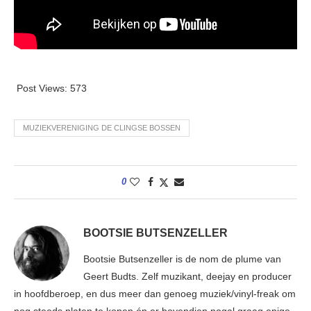
Post Views:
573
MUZIEKVERENIGING DE CLINGSE BOSSEN
0
BOOTSIE BUTSENZELLER
Bootsie Butsenzeller is de nom de plume van
Geert Budts. Zelf muzikant, deejay en producer
in hoofdberoep, en dus meer dan genoeg muziek/vinyl-freak om
nog steeds platen te kopen én er bovendien nogal graag enige