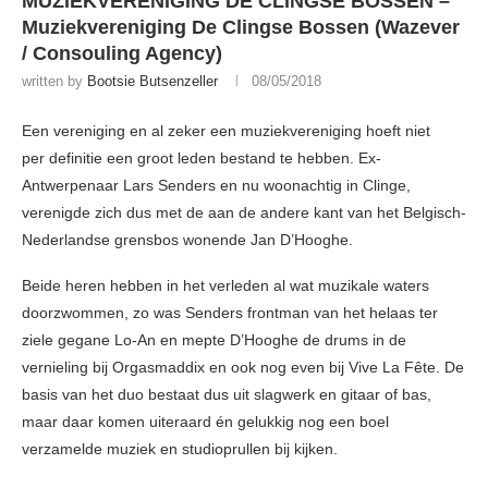
MUZIEKVERENIGING DE CLINGSE BOSSEN –
Muziekvereniging De Clingse Bossen (Wazever
/ Consouling Agency)
written by
Bootsie Butsenzeller
08/05/2018
Een vereniging en al zeker een muziekvereniging hoeft niet
per definitie een groot leden bestand te hebben. Ex-
Antwerpenaar Lars Senders en nu woonachtig in Clinge,
verenigde zich dus met de aan de andere kant van het Belgisch-
Nederlandse grensbos wonende Jan D’Hooghe.
Beide heren hebben in het verleden al wat muzikale waters
doorzwommen, zo was Senders frontman van het helaas ter
ziele gegane Lo-An en mepte D’Hooghe de drums in de
vernieling bij Orgasmaddix en ook nog even bij Vive La Fête. De
basis van het duo bestaat dus uit slagwerk en gitaar of bas,
maar daar komen uiteraard én gelukkig nog een boel
verzamelde muziek en studioprullen bij kijken.