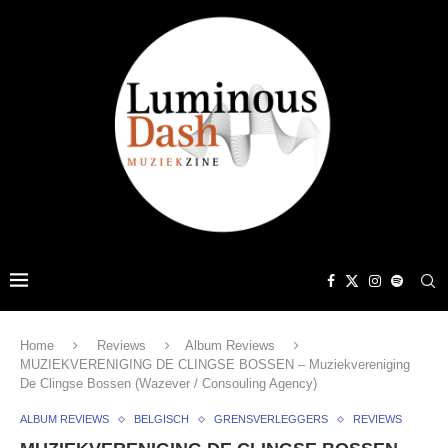
Home
Reviews
Album Reviews
MUZIEKVERENIGING DE CLINGSE BOSSEN – Muziekvereniging
De Clingse Bossen (Wazever / Consouling Agency)
ALBUM REVIEWS
BELGISCH
GRENSVERLEGGERS
REVIEWS