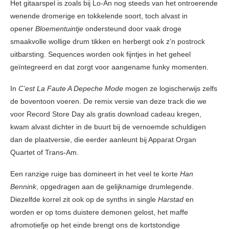
Het gitaarspel is zoals bij Lo-An nog steeds van het ontroerende
wenende dromerige en tokkelende soort, toch alvast in
opener
Bloementuintje
ondersteund door vaak droge
smaakvolle wollige drum tikken en herbergt ook z’n postrock
uitbarsting. Sequences worden ook fijntjes in het geheel
geïntegreerd en dat zorgt voor aangename funky momenten.
In
C’est La Faute A Depeche Mode
mogen ze logischerwijs zelfs
de boventoon voeren. De remix versie van deze track die we
voor Record Store Day als gratis download cadeau kregen,
kwam alvast dichter in de buurt bij de vernoemde schuldigen
dan de plaatversie, die eerder aanleunt bij Apparat Organ
Quartet of Trans-Am.
Een ranzige ruige bas domineert in het veel te korte
Han
Bennink
, opgedragen aan de gelijknamige drumlegende.
Diezelfde korrel zit ook op de synths in single
Harstad
en
worden er op toms duistere demonen gelost, het maffe
afromotiefje op het einde brengt ons de kortstondige