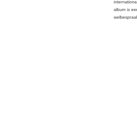
internationa
album is ee
welbespraak