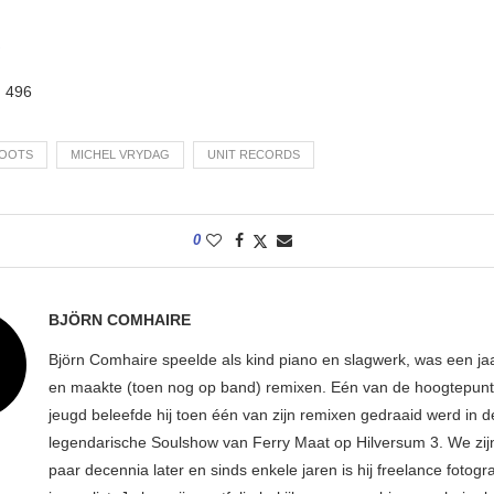
:
496
ROOTS
MICHEL VRYDAG
UNIT RECORDS
0
BJÖRN COMHAIRE
Björn Comhaire speelde als kind piano en slagwerk, was een jaar
en maakte (toen nog op band) remixen. Eén van de hoogtepunte
jeugd beleefde hij toen één van zijn remixen gedraaid werd in d
legendarische Soulshow van Ferry Maat op Hilversum 3. We zij
paar decennia later en sinds enkele jaren is hij freelance fotogr