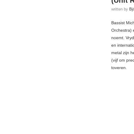
(Unit 
written by
Bj
Bassist Mic
Orchestra) 
noemt. Vryd
en internat
metal zijn 
(vijf om pre
toveren.