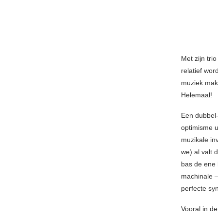
Met zijn tr
relatief wor
muziek make
Helemaal!
Een dubbel-
optimisme ui
muzikale in
we) al valt 
bas de ene 
machinale – 
perfecte sy
Vooral in d