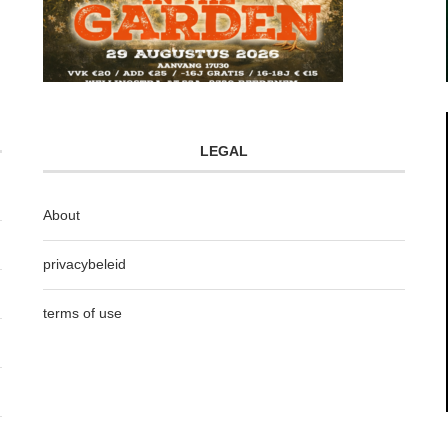
LEGAL
About
privacybeleid
terms of use