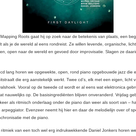
io Mapping Roots gaat hij op zoek naar de betekenis van plaats, een beg
dt als je de wereld al eens rondreist. Ze willen levende, organische, lic
n, open naar de wereld en gevoed door improvisatie. Slagen ze daar
cd lang horen we opgewekte, open, rond piano opgebouwde jazz die 
tstraalt die erg aanstekelijk werkt. Twee cd’s, elk met een eigen, licht 
valshoek. Vooral op de tweede cd wordt er al eens wat elektronica gebru
dat nauwelijks op. De basisingrediënten blijven onveranderd. Vrijdag gebr
keer als ritmisch onderlaag onder de piano dan weer als soort van – h
arpeggiator. Evenzeer neemt hij hier en daar de melodielijn over of spee
nchronisatie met de piano.
e ritmiek van een toch wel erg indrukwekkende Daniel Jonkers horen w