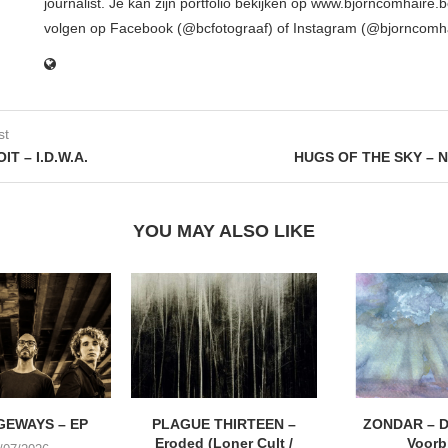
journalist. Je kan zijn portfolio bekijken op www.bjorncomhaire.
volgen op Facebook (@bcfotograaf) of Instagram (@bjorncomh
st
T – I.D.W.A.
HUGS OF THE SKY – Ni
YOU MAY ALSO LIKE
EWAYS – EP
PLAGUE THIRTEEN –
ZONDAR – D
Eroded (Loner Cult /
Voorbi