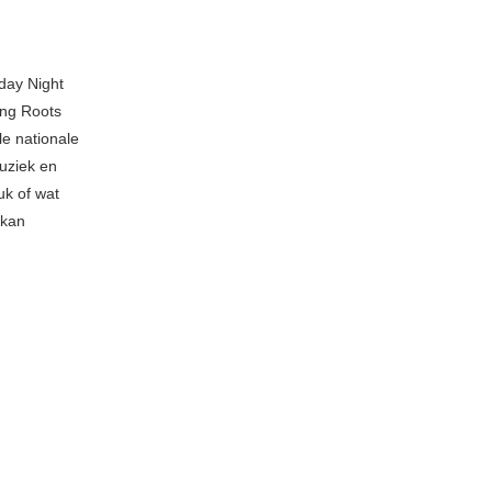
day Night
ing Roots
le nationale
muziek en
uk of wat
 kan