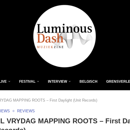
LIVE
FESTIVAL
INTERVIEW
BELGISCH
GRENSVERL
YDAG MAPPING ROOTS – First Daylight (Unit Records)
VIEWS
REVIEWS
L VRYDAG MAPPING ROOTS – First Da