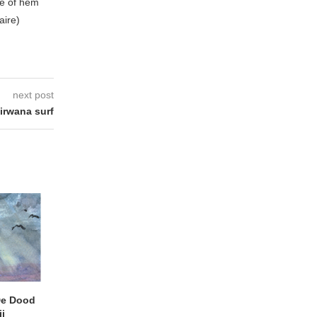
be of hem
aire)
next post
rwana surf
e Dood
DANIEL PEREZ – Why Is
THE SMALL SHIP
j
This Called Heaven?
Moneyfiller (Kowzi 