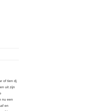
 of tien dj
n uit zijn
e
n nu een
aaf en