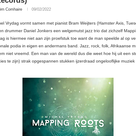
Records)
örn Comhaire
09/02/2022
hel Vrydag vormt samen met pianist Bram Weijters (Hamster Axis, Tues
en drummer Daniel Jonkers een welgemutst jazz trio dat zichzelf Mapp
ag is hiermee niet aan zijn proefstuk toe want de man speelde al op ve
ionale podia in eigen en andermans band. Jazz, rock, folk, Afrikaanse 
hem niet vreemd. Een man van de wereld dus die weet hoe hij uit een st
cies te zijn) strak opgespannen stukken ijzerdraad ongelooflijke muziek