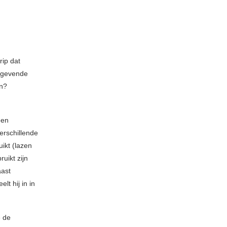
rip dat
htgevende
in?
een
verschillende
ikt (lazen
uikt zijn
aast
lt hij in in
e de