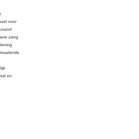
e
ssel voor
usand
leane zang
tening
isselende
ijk
tal en