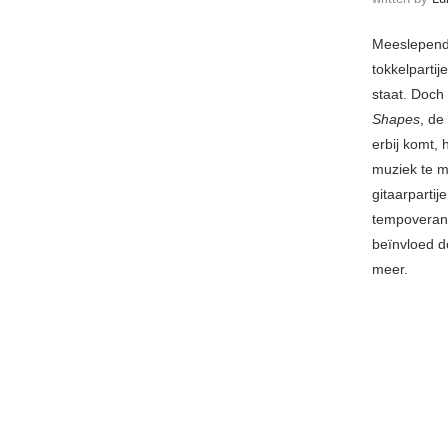
Meeslepend
tokkelparti
staat. Doch
Shapes
, de
erbij komt,
muziek te m
gitaarparti
tempoverand
beïnvloed d
meer.