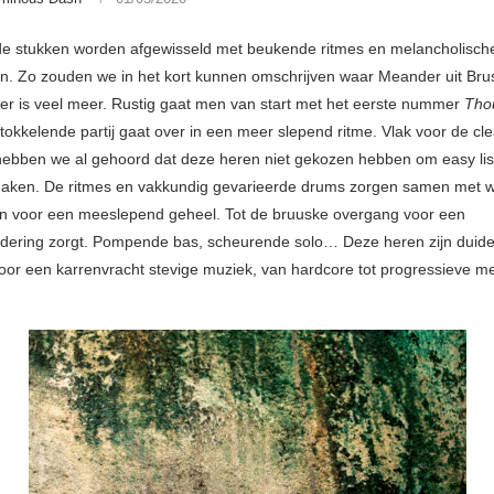
e stukken worden afgewisseld met beukende ritmes en melancholisch
jen. Zo zouden we in het kort kunnen omschrijven waar Meander uit Bru
 er is veel meer. Rustig gaat men van start met het eerste nummer
Tho
 tokkelende partij gaat over in een meer slepend ritme. Vlak voor de c
 hebben we al gehoord dat deze heren niet gekozen hebben om easy lis
aken. De ritmes en vakkundig gevarieerde drums zorgen samen met w
jen voor een meeslepend geheel. Tot de bruuske overgang voor een
ering zorgt. Pompende bas, scheurende solo… Deze heren zijn duidel
oor een karrenvracht stevige muziek, van hardcore tot progressieve me