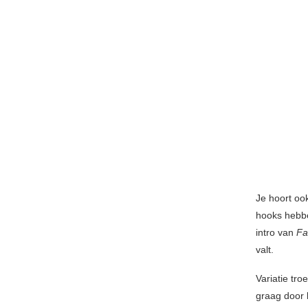
Je hoort oo
hooks hebbe
intro van
Fa
valt.
Variatie tr
graag door 