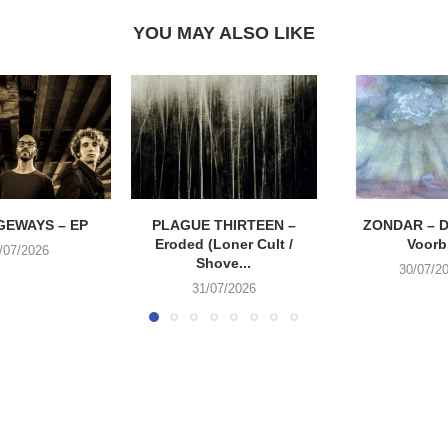
YOU MAY ALSO LIKE
EWAYS – EP
PLAGUE THIRTEEN –
ZONDAR – D
Eroded (Loner Cult /
Voorbi
/07/2026
Shove...
30/07/2
31/07/2026