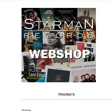
PAGINA’S
Home