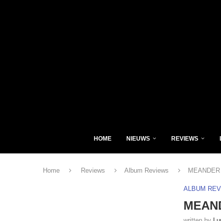
HOME
NIEUWS
REVIEWS
Home
Reviews
Album Reviews
MEANDER –
ALBUM RE
MEAND
written by
Lu