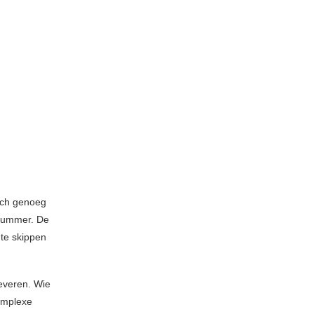
och genoeg
nummer. De
 te skippen
everen. Wie
complexe