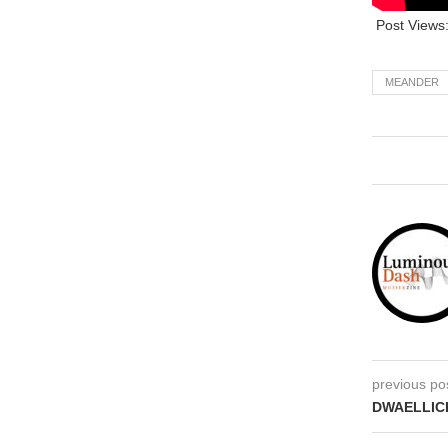
Post Views
MEANDER
previous po
DWAELLICH