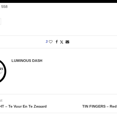
:
558
3
LUMINOUS DASH
st
T – Te Vuur En Te Zwaard
TIN FINGERS – Red