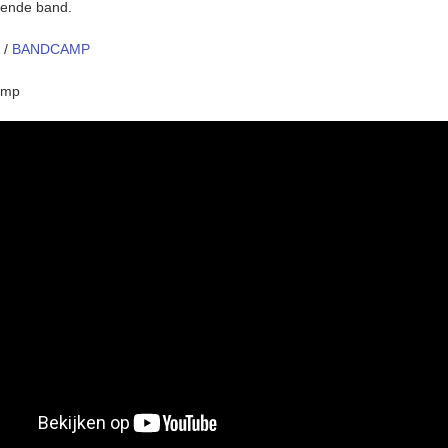
ende band.
/
BANDCAMP
amp