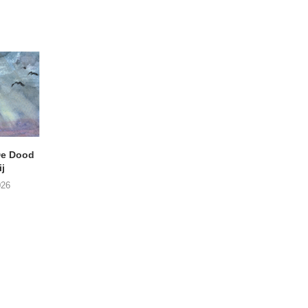
e Dood
DANIEL PEREZ – Why Is
THE SMALL SHIP
j
This Called Heaven?
Moneyfiller (Kowzi 
026
29/07/2026
28/07/2026