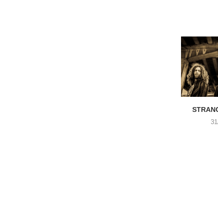
STRANG
31