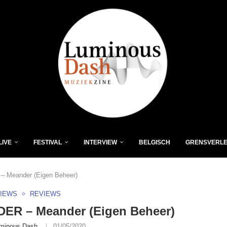
LIVE
FESTIVAL
INTERVIEW
BELGISCH
GRENSVERL
 Meander (Eigen Beheer)
VIEWS
REVIEWS
ER – Meander (Eigen Beheer)
minous Dash
01/05/2020