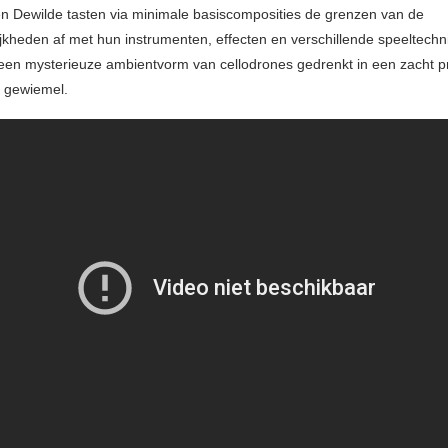
n Dewilde tasten via minimale basiscomposities de grenzen van de
jkheden af met hun instrumenten, effecten en verschillende speeltechn
s een mysterieuze ambientvorm van cellodrones gedrenkt in een zacht p
h gewiemel.