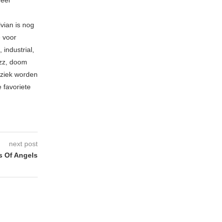
vian is nog
e voor
industrial,
azz, doom
uziek worden
 favoriete
next post
 Of Angels