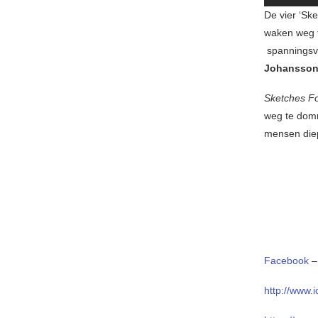
De vier ‘Sk
waken weg t
spanningsve
Johansso
Sketches F
weg te domm
mensen die
Facebook
http://www.