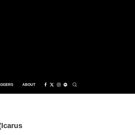
EGGERS
ABOUT
Icarus