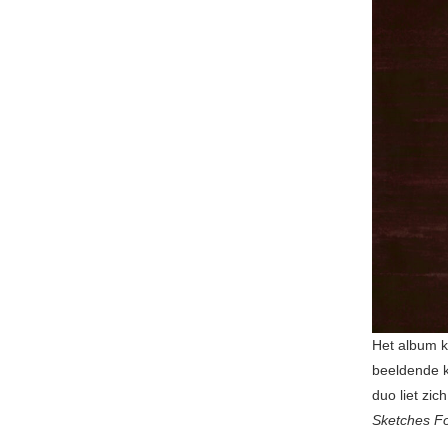
Het album k
beeldende 
duo liet zic
Sketches Fo