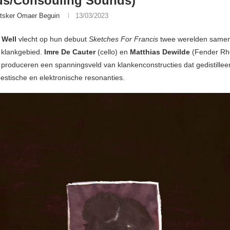
ds/Consouling Sounds)
tsker Omaer Beguin
13/03/2023
 Well
vlecht op hun debuut
Sketches For Francis
twee werelden samen
 klankgebied.
Imre De Cauter
(cello) en
Matthias Dewilde
(Fender Rh
) produceren een spanningsveld van klankenconstructies dat gedistilleer
oestische en elektronische resonanties.