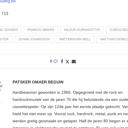
ouling.be
:
713
NG SOUNDS
FRANCIS VANHEE
HILDUR GUÐNADÓTTIR
ICARUS RE
AUTER
JOHAN JOHANSSON
MATTERHORN WELL
MATTHIAS DEWIL
0
PATSKER OMAER BEGUIN
Aardbewoner geworden in 1966. Opgegroeid met de rock en
hardrockmuziek van de jaren 70 die hij beluisterde via een oude
cassettespeler. Op zijn 12de jaar het eerste plaatje gekocht. Va
hield het niet meer op. Vooral rock, hardrock, metal, punk en 
werden gretig gesmaakt en getapet. Half de jaren 80 begon er
interesse in elektronische muziek te ontstaan. Er was ook wat 