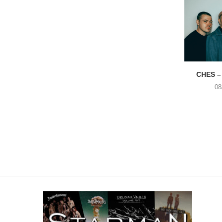
CHES –
08