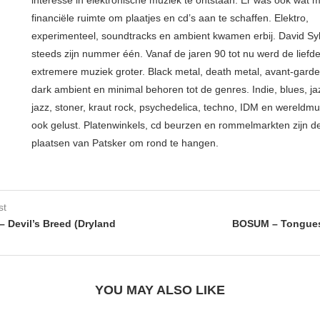
financiële ruimte om plaatjes en cd’s aan te schaffen. Elektro,
experimenteel, soundtracks en ambient kwamen erbij. David Syl
steeds zijn nummer één. Vanaf de jaren 90 tot nu werd de liefd
extremere muziek groter. Black metal, death metal, avant-garde, 
dark ambient en minimal behoren tot de genres. Indie, blues, j
jazz, stoner, kraut rock, psychedelica, techno, IDM en wereldm
ook gelust. Platenwinkels, cd beurzen en rommelmarkten zijn de
plaatsen van Patsker om rond te hangen.
st
 Devil’s Breed (Dryland
BOSUM – Tongues
YOU MAY ALSO LIKE