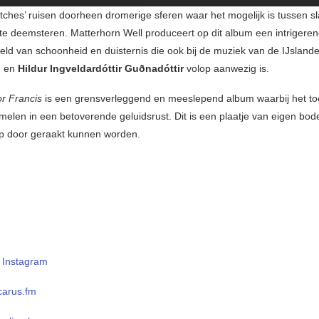
etches’ ruisen doorheen dromerige sferen waar het mogelijk is tussen s
e deemsteren. Matterhorn Well produceert op dit album een intrigere
ld van schoonheid en duisternis die ook bij de muziek van de IJsland
n
en
Hildur Ingveldardóttir Guðnadóttir
volop aanwezig is.
or Francis
is een grensverleggend en meeslepend album waarbij het to
elen in een betoverende geluidsrust. Dit is een plaatje van eigen bo
p door geraakt kunnen worden.
–
Instagram
icarus.fm