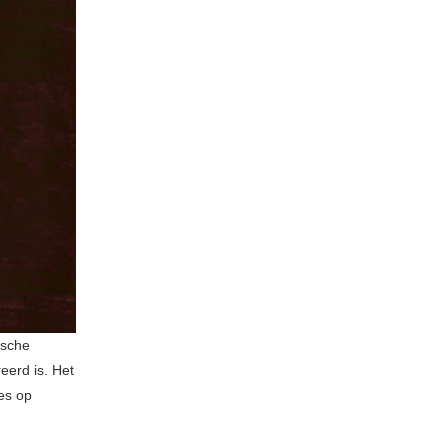
ische
eerd is. Het
jes op