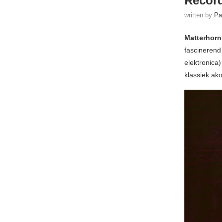
Recor
written by
Pa
Matterhorn
fascinerend
elektronica
klassiek ak