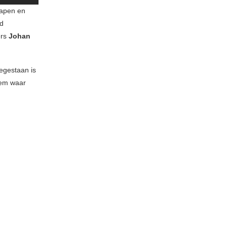
lapen en
nd
ers
Johan
egestaan is
dem waar