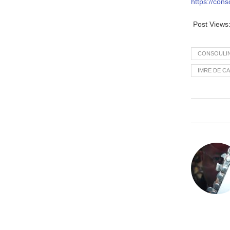
https://cons
Post Views
CONSOULI
IMRE DE C