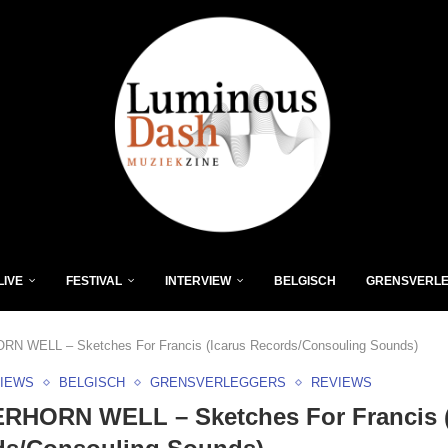
LIVE
FESTIVAL
INTERVIEW
BELGISCH
GRENSVERL
 WELL – Sketches For Francis (Icarus Records/Consouling Sounds)
VIEWS
BELGISCH
GRENSVERLEGGERS
REVIEWS
RHORN WELL – Sketches For Francis (