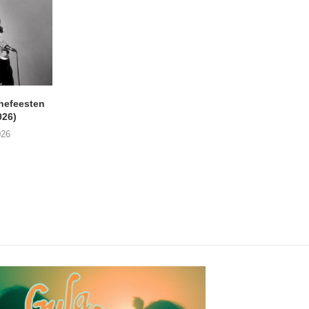
nefeesten
MONOKO – Thinkin’ Bout
JYL- Reckless L
026)
You (Always)
07/08/2026
026
07/08/2026