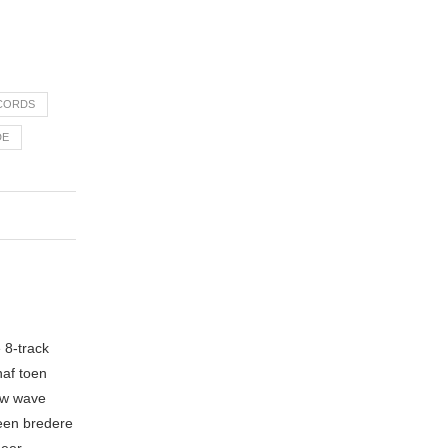
CORDS
DE
 8-track
naf toen
new wave
 een bredere
meer