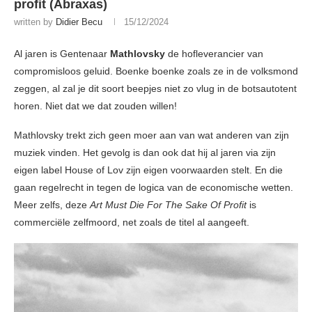
profit (Abraxas)
written by
Didier Becu
15/12/2024
Al jaren is Gentenaar
Mathlovsky
de hofleverancier van
compromisloos geluid. Boenke boenke zoals ze in de volksmond
zeggen, al zal je dit soort beepjes niet zo vlug in de botsautotent
horen. Niet dat we dat zouden willen!
Mathlovsky trekt zich geen moer aan van wat anderen van zijn
muziek vinden. Het gevolg is dan ook dat hij al jaren via zijn
eigen label House of Lov zijn eigen voorwaarden stelt. En die
gaan regelrecht in tegen de logica van de economische wetten.
Meer zelfs, deze
Art Must Die For The Sake Of Profit
is
commerciële zelfmoord, net zoals de titel al aangeeft.