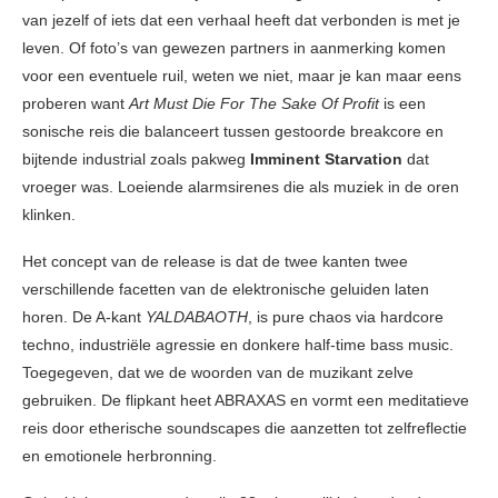
van jezelf of iets dat een verhaal heeft dat verbonden is met je
leven. Of foto’s van gewezen partners in aanmerking komen
voor een eventuele ruil, weten we niet, maar je kan maar eens
proberen want
Art Must Die For The Sake Of Profit
is een
sonische reis die balanceert tussen gestoorde breakcore en
bijtende industrial zoals pakweg
Imminent Starvation
dat
vroeger was. Loeiende alarmsirenes die als muziek in de oren
klinken.
Het concept van de release is dat de twee kanten twee
verschillende facetten van de elektronische geluiden laten
horen. De A-kant
YALDABAOTH
, is pure chaos via hardcore
techno, industriële agressie en donkere half-time bass music.
Toegegeven, dat we de woorden van de muzikant zelve
gebruiken. De flipkant heet ABRAXAS en vormt een meditatieve
reis door etherische soundscapes die aanzetten tot zelfreflectie
en emotionele herbronning.