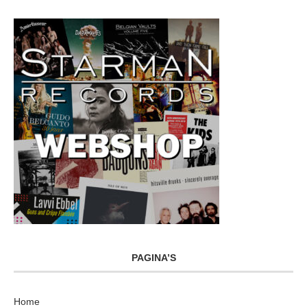
PAGINA’S
Home