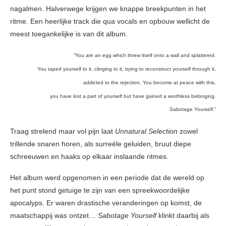
nagalmen. Halverwege krijgen we knappe breekpunten in het
ritme. Een heerlijke track die qua vocals en opbouw wellicht de
meest toegankelijke is van dit album.
“You are an egg which threw itself onto a wall and splattered.
You taped yourself to it, clinging to it, trying to reconstruct yourself through it,
addicted to the rejection. You become at peace with this,
you have lost a part of yourself but have gained a worthless belonging.
Sabotage Yourself.”
Traag strelend maar vol pijn laat
Unnatural Selection
zowel
trillende snaren horen, als surreële geluiden, bruut diepe
schreeuwen en haaks op elkaar inslaande ritmes.
Het album werd opgenomen in een periode dat de wereld op
het punt stond getuige te zijn van een spreekwoordelijke
apocalyps. Er waren drastische veranderingen op komst, de
maatschappij was ontzet…
Sabotage Yourself
klinkt daarbij als