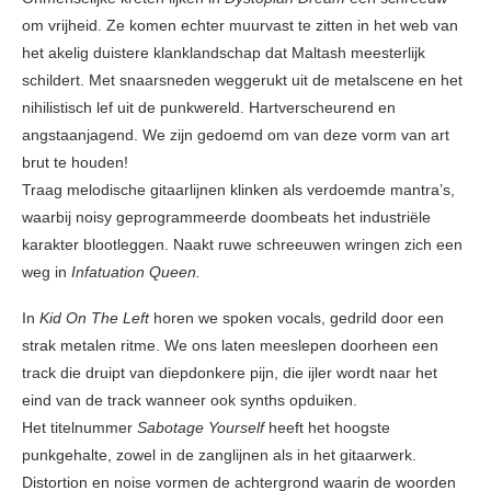
om vrijheid. Ze komen echter muurvast te zitten in het web van
het akelig duistere klanklandschap dat Maltash meesterlijk
schildert. Met snaarsneden weggerukt uit de metalscene en het
nihilistisch lef uit de punkwereld. Hartverscheurend en
angstaanjagend. We zijn gedoemd om van deze vorm van art
brut te houden!
Traag melodische gitaarlijnen klinken als verdoemde mantra’s,
waarbij noisy geprogrammeerde doombeats het industriële
karakter blootleggen. Naakt ruwe schreeuwen wringen zich een
weg in
Infatuation Queen.
In
Kid On The Left
horen we spoken vocals, gedrild door een
strak metalen ritme. We ons laten meeslepen doorheen een
track die druipt van diepdonkere pijn, die ijler wordt naar het
eind van de track wanneer ook synths opduiken.
Het titelnummer
Sabotage Yourself
heeft het hoogste
punkgehalte, zowel in de zanglijnen als in het gitaarwerk.
Distortion en noise vormen de achtergrond waarin de woorden