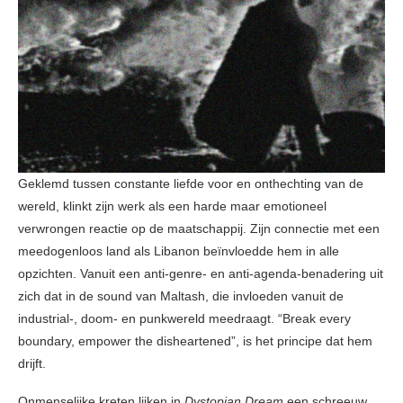
Geklemd tussen constante liefde voor en onthechting van de
wereld, klinkt zijn werk als een harde maar emotioneel
verwrongen reactie op de maatschappij. Zijn connectie met een
meedogenloos land als Libanon beïnvloedde hem in alle
opzichten. Vanuit een anti-genre- en anti-agenda-benadering uit
zich dat in de sound van Maltash, die invloeden vanuit de
industrial-, doom- en punkwereld meedraagt. “Break every
boundary, empower the disheartened”, is het principe dat hem
drijft.
Onmenselijke kreten lijken in
Dystopian Dream
een schreeuw