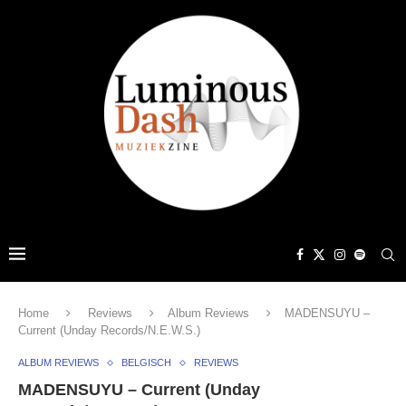
Home
Reviews
Album Reviews
MADENSUYU –
Current (Unday Records/N.E.W.S.)
ALBUM REVIEWS
BELGISCH
REVIEWS
MADENSUYU – Current (Unday