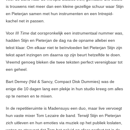
is trouwens niet meer dan een kleine gezellige schuur waar Stijn
en Pieterjan samen met hun instrumenten en een Intrepid-
kachel net in passen.
Voor
III Time
dat oorspronkelijk een instrumentaal nummer was,
hadden Stijn en Pieterjan de dag na de opname allebei een
tekst klaar. Om elkaar niet te beïnvloeden liet Pieterjan Stijn zijn
tekst apart inzingen om daarna op zijn beurt hetzelfde te doen.
Vreemd genoeg bleken die twee teksten perfect verenigbaar tot
een geheel.
Bart Demey (Nid & Sancy, Compact Disk Dummies) was de
enige die 10 dagen lang een plekje in hun studio kreeg om alles
op te nemen en te mixen.
In de repetitieruimte is Madensuyu een duo, maar live vervoegt
hun vaste mixer Tom Lezaire de band. Terwijl Stijn en Pieterjan
zich uitleven en hun emoties via muziek op het publiek loslaten,
weten ze steevast dat Tom het geluid en sfeer perfect tot in de