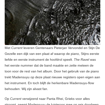
Met
Current
leveren Gentenaars Pieterjan Vervondel en Stijn De
Gezelle een dijk van een plaat af waarop de piano, Stijns eerste
liefde en eerste instrument de hoofdrol speelt.
The Ravel
was
het eerste nummer dat de band maakte en zette meteen de
toon voor de rest van het album. Door het gebruik van de piano
trekt Madensuyu op deze plaat nieuwe registers open eigen aan
het instrument. En toch blijft de herkenbare Madensuyu-flow
behouden. Wij zijn alvast fan.
Op
Current
verwijzend naar Panta Rhei, Grieks voor alles
stroomt, neemt Madensuyu de luisteraar mee op reis doorheen