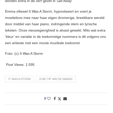
worden extra in de verf gezet in
Sail Away
.
Emma oftewel It Was A Storm, hypnotiseert en voert je
moeiteloos mee naar haar eigen dromerige, breekbare wereld
door middel van haar piano, indringende stem en lyrische
teksten. Onze nieuwsgierigheid is alvast gewekt. Mits wat extra
‘kleur’ en variatie in de toekomstige nummers is dit volgens ons
een artieste met een mooie muzikale toekomst
Foto: (c) It Was A Storm
Post Views:
1.595
IT WAS A STORM
VI.BE-TIP VAN DE MAAND
0