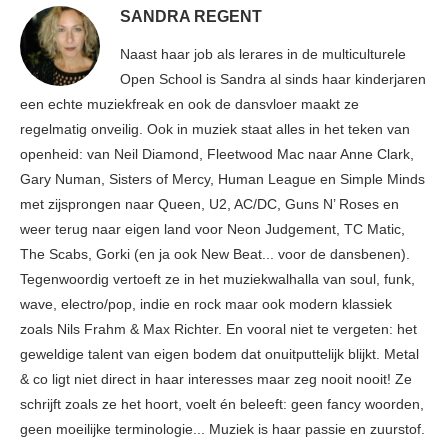
SANDRA REGENT
Naast haar job als lerares in de multiculturele
Open School is Sandra al sinds haar kinderjaren
een echte muziekfreak en ook de dansvloer maakt ze
regelmatig onveilig. Ook in muziek staat alles in het teken van
openheid: van Neil Diamond, Fleetwood Mac naar Anne Clark,
Gary Numan, Sisters of Mercy, Human League en Simple Minds
met zijsprongen naar Queen, U2, AC/DC, Guns N’ Roses en
weer terug naar eigen land voor Neon Judgement, TC Matic,
The Scabs, Gorki (en ja ook New Beat... voor de dansbenen).
Tegenwoordig vertoeft ze in het muziekwalhalla van soul, funk,
wave, electro/pop, indie en rock maar ook modern klassiek
zoals Nils Frahm & Max Richter. En vooral niet te vergeten: het
geweldige talent van eigen bodem dat onuitputtelijk blijkt. Metal
& co ligt niet direct in haar interesses maar zeg nooit nooit! Ze
schrijft zoals ze het hoort, voelt én beleeft: geen fancy woorden,
geen moeilijke terminologie... Muziek is haar passie en zuurstof.