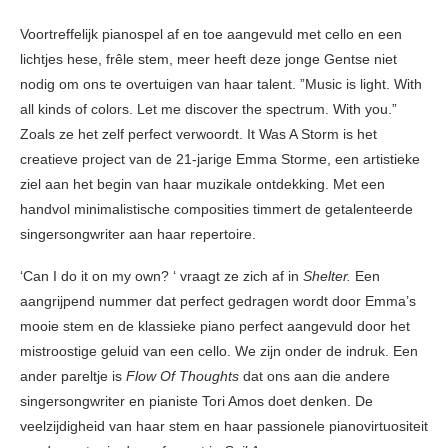
Voortreffelijk pianospel af en toe aangevuld met cello en een
lichtjes hese, frêle stem, meer heeft deze jonge Gentse niet
nodig om ons te overtuigen van haar talent. ”Music is light. With
all kinds of colors. Let me discover the spectrum. With you.”
Zoals ze het zelf perfect verwoordt. It Was A Storm is het
creatieve project van de 21-jarige Emma Storme, een artistieke
ziel aan het begin van haar muzikale ontdekking. Met een
handvol minimalistische composities timmert de getalenteerde
singersongwriter aan haar repertoire.
‘Can I do it on my own? ‘ vraagt ze zich af in
Shelter.
Een
aangrijpend nummer dat perfect gedragen wordt door Emma’s
mooie stem en de klassieke piano perfect aangevuld door het
mistroostige geluid van een cello. We zijn onder de indruk. Een
ander pareltje is
Flow Of Thoughts
dat ons aan die andere
singersongwriter en pianiste Tori Amos doet denken. De
veelzijdigheid van haar stem en haar passionele pianovirtuositeit