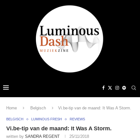
Home
Belgisch
Vi.be-tip van de maand: It Was A Storm .
BELGISCH
LUMINOUS FRESH
REVIEWS
Vi.be-tip van de maand: It Was A Storm .
written by
SANDRA REGENT
25/11/2018