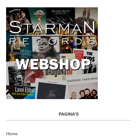
PAGINA’S
Home