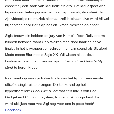
creëert hij een soort van lo-fi indie elektro. Het lo-fi aspect vind
hij een zeer belangrijk element van zijn muziek, dus steekt hij
zijn videoclips en muziek allemaal zelf in elkaar. Live word hij wel
bij gestaan door Boris op bas en Simon Neskens op gitaar.
Sigis brouwsels hebben de jury van Humo’s Rock Rally enorm
kunnen bekoren, want Ugly Weirdo mag door naar de halve
finale. In het juryrapport omschreef men zijn sound als Sleaford
Mods meets Blur meets Siglo XX. Wij wisten al dat deze
Limburger talent had toen we zijn cd
Fail To
Live Outside My
Mind
te horen kregen.
Naar aanloop van zijn halve finale was het tijd om een eerste
officiële single uit te brengen. De keuze viel op het
hypnotiserende
I Feel Like A Jedi
wat een mix is van Fad
Gadget en LCD Soundsystem, future punk op zijn best. Het
word uitkijken naar wat Sigi nog voor ons in petto heeft!
Facebook