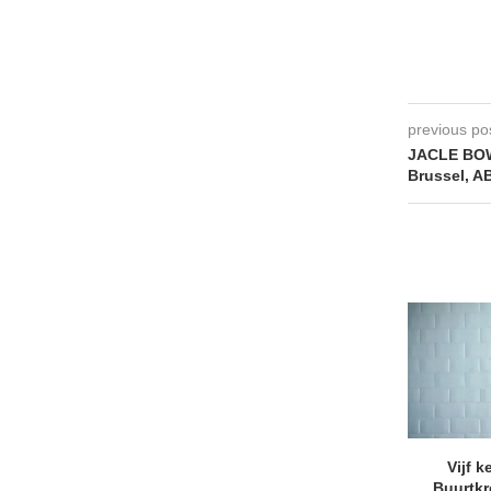
previous po
JACLE BO
Brussel, A
Vijf k
Buurtk