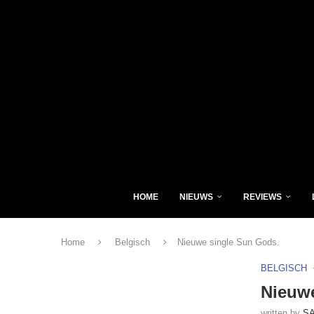
HOME
NIEUWS
REVIEWS
Home
Belgisch
Nieuwe single Sun Gods.
BELGISCH
Nieuwe
written by
S