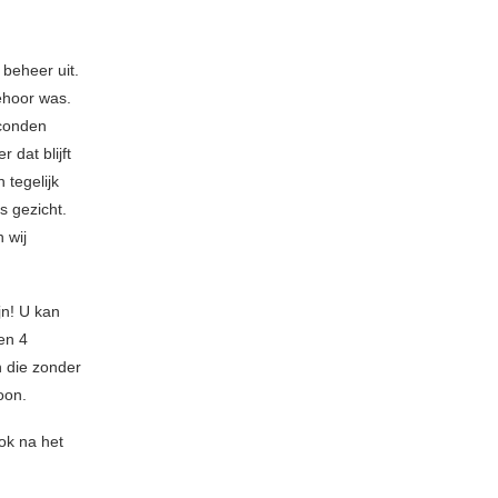
 beheer uit.
ehoor was.
econden
 dat blijft
 tegelijk
s gezicht.
 wij
jn! U kan
en 4
n die zonder
oon.
ok na het