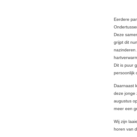
Eerdere par
Ondertussen
Deze samenw
grijpt dit n
nazinderen. 
hartverwarm
Dit is puur 
persoonlijk
Daarnaast k
deze jonge 
augustus op
meer een gr
Wij zijn la
horen van d