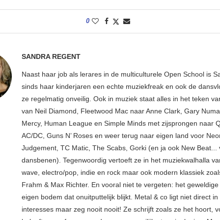
0
SANDRA REGENT
Naast haar job als lerares in de multiculturele Open School is S
sinds haar kinderjaren een echte muziekfreak en ook de dansv
ze regelmatig onveilig. Ook in muziek staat alles in het teken v
van Neil Diamond, Fleetwood Mac naar Anne Clark, Gary Numan
Mercy, Human League en Simple Minds met zijsprongen naar 
AC/DC, Guns N’ Roses en weer terug naar eigen land voor Neo
Judgement, TC Matic, The Scabs, Gorki (en ja ook New Beat... 
dansbenen). Tegenwoordig vertoeft ze in het muziekwalhalla van
wave, electro/pop, indie en rock maar ook modern klassiek zoals
Frahm & Max Richter. En vooral niet te vergeten: het geweldige 
eigen bodem dat onuitputtelijk blijkt. Metal & co ligt niet direct in
interesses maar zeg nooit nooit! Ze schrijft zoals ze het hoort, v