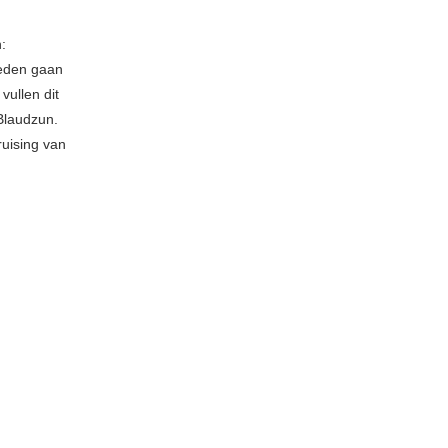
:
oeden gaan
vullen dit
 Blaudzun.
ruising van