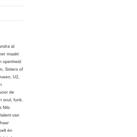
andra al
loer maakt
an openheid:
, Sisters of
Queen, U2,
n
voor de
 soul, funk,
 Nils
talent van
 haar
oelt én