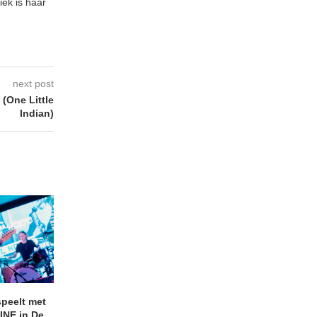
iek is haar
next post
(One Little
Indian)
peelt met
ANDRIES BOONE –
Bekijk de BelFood-s
NE in De...
Lamprohiza Splendidula
van SHITFRUIT