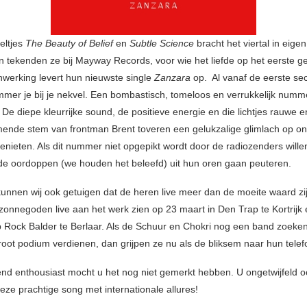
eltjes
The Beauty of Belief
en
Subtle Science
bracht het viertal in eigen
 tekenden ze bij Mayway Records, voor wie het liefde op het eerste g
erking levert hun nieuwste single
Zanzara
op. Al vanaf de eerste s
ummer je bij je nekvel. Een bombastisch, tomeloos en verrukkelijk nummer
De diepe kleurrijke sound, de positieve energie en die lichtjes rauwe en
ende stem van frontman Brent toveren een gelukzalige glimlach op on
genieten. Als dit nummer niet opgepikt wordt door de radiozenders willen
 de oordoppen (we houden het beleefd) uit hun oren gaan peuteren.
unnen wij ook getuigen dat de heren live meer dan de moeite waard zi
zonnegoden live aan het werk zien op 23 maart in Den Trap te Kortrijk 
 Rock Balder te Berlaar. Als de Schuur en Chokri nog een band zoeke
oot podium verdienen, dan grijpen ze nu als de bliksem naar hun telef
aiend enthousiast mocht u het nog niet gemerkt hebben. U ongetwijfeld o
eze prachtige song met internationale allures!