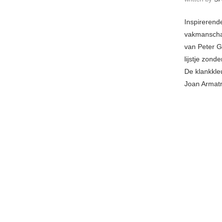
Inspirerend
vakmanschap
van Peter G
lijstje zon
De klankkle
Joan Armatr