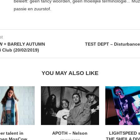
beleeft: geen fancy woorden, geen moeilijke terminologie... Muz
passie en zuurstof.
st
W + BARELY AUTUMN
TEST DEPT – Disturbance 
B Club (20/02/2019)
YOU MAY ALSO LIKE
eer talent in
APOTH – Nelson
LIGHTSPEED s
roeg MosCow
THE SHEILA DIVI