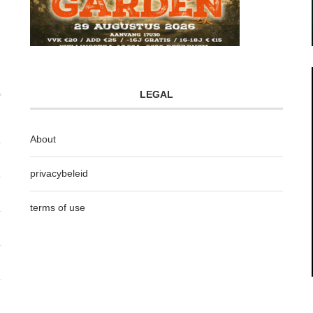
LEGAL
About
privacybeleid
terms of use