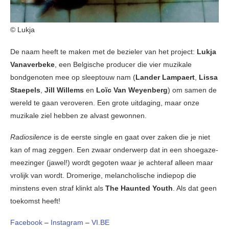
© Lukja
De naam heeft te maken met de bezieler van het project:
Lukja
Vanaverbeke
, een Belgische producer die vier muzikale
bondgenoten mee op sleeptouw nam (
Lander Lampaert
,
Lissa
Staepels
,
Jill Willems
en
Loïc Van Weyenberg
) om samen de
wereld te gaan veroveren. Een grote uitdaging, maar onze
muzikale ziel hebben ze alvast gewonnen.
Radiosilence
is de eerste single en gaat over zaken die je niet
kan of mag zeggen. Een zwaar onderwerp dat in een shoegaze-
meezinger (jawel!) wordt gegoten waar je achteraf alleen maar
vrolijk van wordt. Dromerige, melancholische indiepop die
minstens even straf klinkt als
The Haunted Youth
. Als dat geen
toekomst heeft!
Facebook
–
Instagram
–
VI.BE