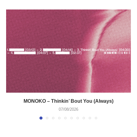
MONOKO – Thinkin’ Bout You (Always)
07/08/2026