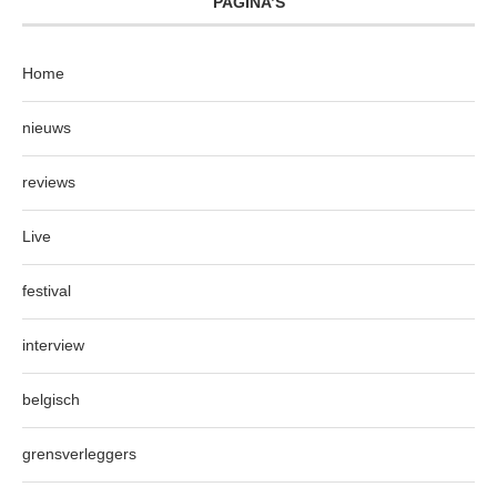
PAGINA’S
Home
nieuws
reviews
Live
festival
interview
belgisch
grensverleggers