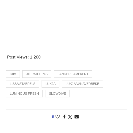
Post Views:
1.260
DIIV
JILL WILLEMS
LANDER LAMPAERT
LISSA STAEPELS
LUKJA
LUKJA VANAVERBEKE
LUMINOUS FRESH
SLOWDIVE
0