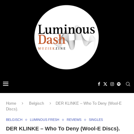
Home
Belgisch
DER KLINKE – Who To Deny (Wool-E
Discs).
BELGISCH
LUMINOUS FRESH
REVIEWS
SINGLES
DER KLINKE – Who To Deny (Wool-E Discs).