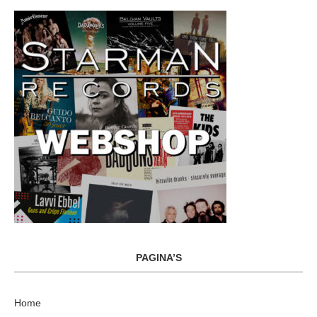
PAGINA’S
Home