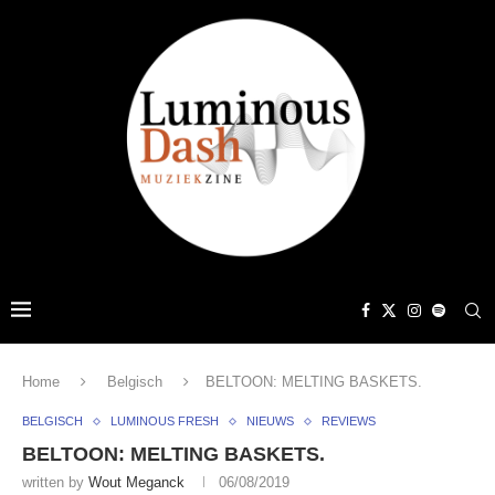
Home
Belgisch
BELTOON: MELTING BASKETS.
BELGISCH
LUMINOUS FRESH
NIEUWS
REVIEWS
BELTOON: MELTING BASKETS.
written by
Wout Meganck
06/08/2019