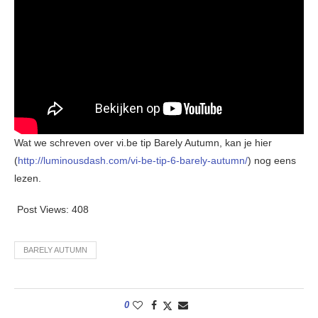
Wat we schreven over vi.be tip Barely Autumn, kan je hier
(
http://luminousdash.com/vi-be-tip-6-barely-autumn/
) nog eens
lezen.
Post Views:
408
BARELY AUTUMN
0