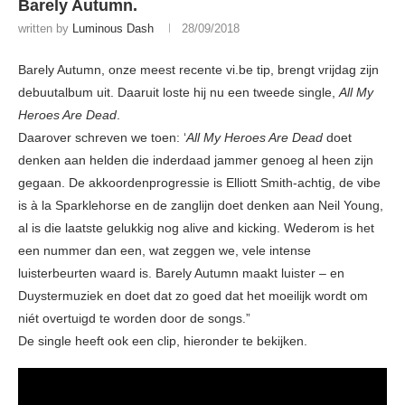
Barely Autumn.
written by
Luminous Dash
28/09/2018
Barely Autumn, onze meest recente vi.be tip, brengt vrijdag zijn
debuutalbum uit. Daaruit loste hij nu een tweede single,
All My
Heroes Are Dead
.
Daarover schreven we toen: ‘
All My Heroes Are Dead
doet
denken aan helden die inderdaad jammer genoeg al heen zijn
gegaan. De akkoordenprogressie is Elliott Smith-achtig, de vibe
is à la Sparklehorse en de zanglijn doet denken aan Neil Young,
al is die laatste gelukkig nog alive and kicking. Wederom is het
een nummer dan een, wat zeggen we, vele intense
luisterbeurten waard is. Barely Autumn maakt luister – en
Duystermuziek en doet dat zo goed dat het moeilijk wordt om
niét overtuigd te worden door de songs.”
De single heeft ook een clip, hieronder te bekijken.