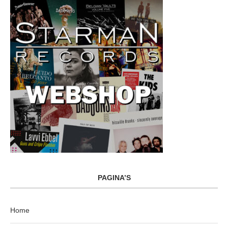
PAGINA’S
Home