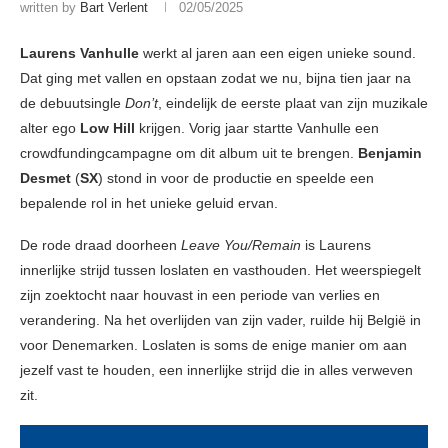
written by
Bart Verlent
02/05/2025
Laurens Vanhulle
werkt al jaren aan een eigen unieke sound.
Dat ging met vallen en opstaan zodat we nu, bijna tien jaar na
de debuutsingle
Don’t
, eindelijk de eerste plaat van zijn muzikale
alter ego
Low Hill
krijgen. Vorig jaar startte Vanhulle een
crowdfundingcampagne om dit album uit te brengen.
Benjamin
Desmet
(
SX
) stond in voor de productie en speelde een
bepalende rol in het unieke geluid ervan.
De rode draad doorheen
Leave You/Remain
is Laurens
innerlijke strijd tussen loslaten en vasthouden. Het weerspiegelt
zijn zoektocht naar houvast in een periode van verlies en
verandering. Na het overlijden van zijn vader, ruilde hij België in
voor Denemarken. Loslaten is soms de enige manier om aan
jezelf vast te houden, een innerlijke strijd die in alles verweven
zit.