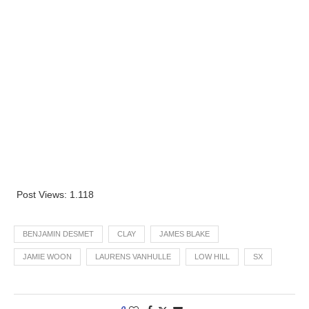
Post Views:
1.118
BENJAMIN DESMET
CLAY
JAMES BLAKE
JAMIE WOON
LAURENS VANHULLE
LOW HILL
SX