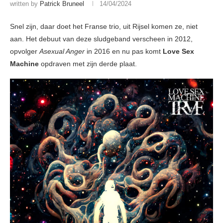
written by
Patrick Bruneel
14/04/2024
Snel zijn, daar doet het Franse trio, uit Rijsel komen ze, niet
aan. Het debuut van deze sludgeband verscheen in 2012,
opvolger
Asexual Anger
in 2016 en nu pas komt
Love Sex
Machine
opdraven met zijn derde plaat.