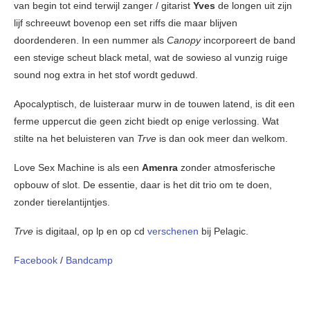
van begin tot eind terwijl zanger / gitarist
Yves
de longen uit zijn
lijf schreeuwt bovenop een set riffs die maar blijven
doordenderen. In een nummer als
Canopy
incorporeert de band
een stevige scheut black metal, wat de sowieso al vunzig ruige
sound nog extra in het stof wordt geduwd.
Apocalyptisch, de luisteraar murw in de touwen latend, is dit een
ferme uppercut die geen zicht biedt op enige verlossing. Wat
stilte na het beluisteren van
Trve
is dan ook meer dan welkom.
Love Sex Machine is als een
Amenra
zonder atmosferische
opbouw of slot. De essentie, daar is het dit trio om te doen,
zonder tierelantijntjes.
Trve
is digitaal, op lp en op cd
verschenen
bij Pelagic.
Facebook
/
Bandcamp