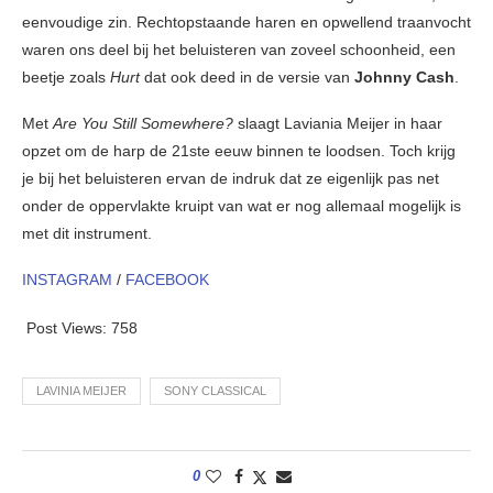
eenvoudige zin. Rechtopstaande haren en opwellend traanvocht
waren ons deel bij het beluisteren van zoveel schoonheid, een
beetje zoals
Hurt
dat ook deed in de versie van
Johnny Cash
.
Met
Are You Still Somewhere?
slaagt Laviania Meijer in haar
opzet om de harp de 21ste eeuw binnen te loodsen. Toch krijg
je bij het beluisteren ervan de indruk dat ze eigenlijk pas net
onder de oppervlakte kruipt van wat er nog allemaal mogelijk is
met dit instrument.
INSTAGRAM
/
FACEBOOK
Post Views:
758
LAVINIA MEIJER
SONY CLASSICAL
0