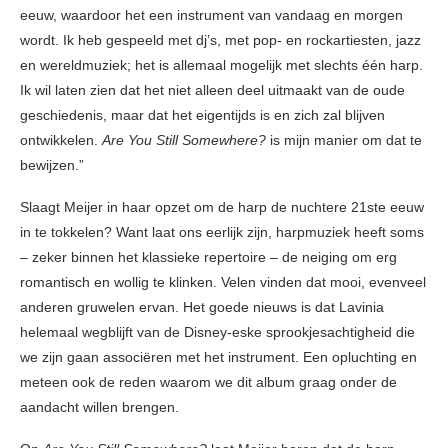
eeuw, waardoor het een instrument van vandaag en morgen
wordt. Ik heb gespeeld met dj’s, met pop- en rockartiesten, jazz
en wereldmuziek; het is allemaal mogelijk met slechts één harp.
Ik wil laten zien dat het niet alleen deel uitmaakt van de oude
geschiedenis, maar dat het eigentijds is en zich zal blijven
ontwikkelen.
Are You Still Somewhere?
is mijn manier om dat te
bewijzen.”
Slaagt Meijer in haar opzet om de harp de nuchtere 21ste eeuw
in te tokkelen? Want laat ons eerlijk zijn, harpmuziek heeft soms
– zeker binnen het klassieke repertoire – de neiging om erg
romantisch en wollig te klinken. Velen vinden dat mooi, evenveel
anderen gruwelen ervan. Het goede nieuws is dat Lavinia
helemaal wegblijft van de Disney-eske sprookjesachtigheid die
we zijn gaan associëren met het instrument. Een opluchting en
meteen ook de reden waarom we dit album graag onder de
aandacht willen brengen.