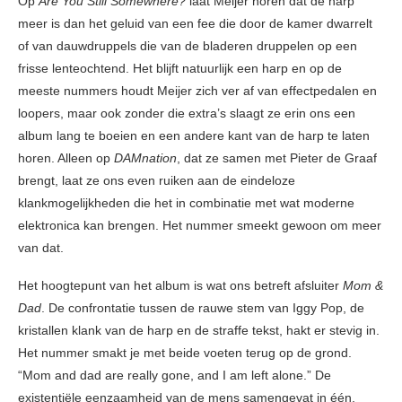
Op
Are You Still Somewhere?
laat Meijer horen dat de harp
meer is dan het geluid van een fee die door de kamer dwarrelt
of van dauwdruppels die van de bladeren druppelen op een
frisse lenteochtend. Het blijft natuurlijk een harp en op de
meeste nummers houdt Meijer zich ver af van effectpedalen en
loopers, maar ook zonder die extra’s slaagt ze erin ons een
album lang te boeien en een andere kant van de harp te laten
horen. Alleen op
DAMnation
, dat ze samen met Pieter de Graaf
brengt, laat ze ons even ruiken aan de eindeloze
klankmogelijkheden die het in combinatie met wat moderne
elektronica kan brengen. Het nummer smeekt gewoon om meer
van dat.
Het hoogtepunt van het album is wat ons betreft afsluiter
Mom &
Dad
. De confrontatie tussen de rauwe stem van Iggy Pop, de
kristallen klank van de harp en de straffe tekst, hakt er stevig in.
Het nummer smakt je met beide voeten terug op de grond.
“Mom and dad are really gone, and I am left alone.” De
existentiële eenzaamheid van de mens samengevat in één,