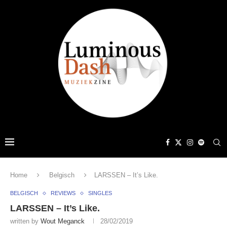
Home
Belgisch
LARSSEN – It’s Like.
BELGISCH
REVIEWS
SINGLES
LARSSEN – It’s Like.
written by
Wout Meganck
28/02/2019