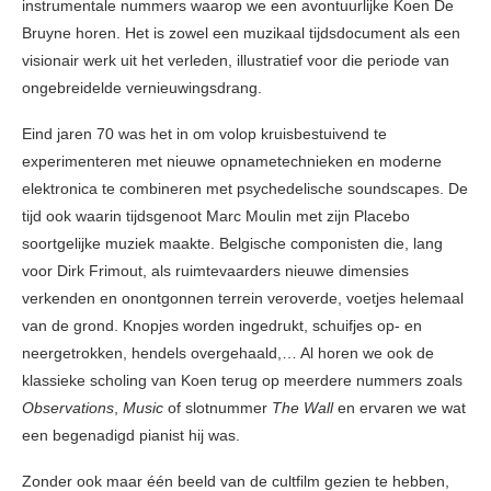
instrumentale nummers waarop we een avontuurlijke Koen De
Bruyne horen. Het is zowel een muzikaal tijdsdocument als een
visionair werk uit het verleden, illustratief voor die periode van
ongebreidelde vernieuwingsdrang.
Eind jaren 70 was het in om volop kruisbestuivend te
experimenteren met nieuwe opnametechnieken en moderne
elektronica te combineren met psychedelische soundscapes. De
tijd ook waarin tijdsgenoot Marc Moulin met zijn Placebo
soortgelijke muziek maakte. Belgische componisten die, lang
voor Dirk Frimout, als ruimtevaarders nieuwe dimensies
verkenden en onontgonnen terrein veroverde, voetjes helemaal
van de grond. Knopjes worden ingedrukt, schuifjes op- en
neergetrokken, hendels overgehaald,… Al horen we ook de
klassieke scholing van Koen terug op meerdere nummers zoals
Observations
,
Music
of slotnummer
The Wall
en ervaren we wat
een begenadigd pianist hij was.
Zonder ook maar één beeld van de cultfilm gezien te hebben,