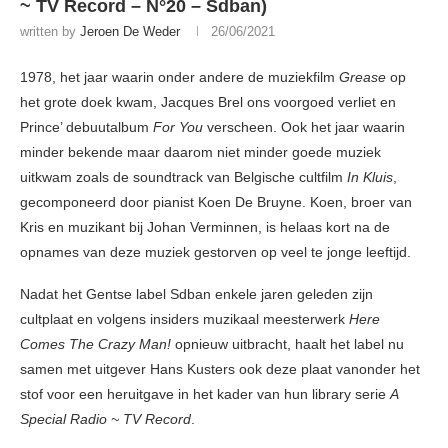
~ TV Record – N°20 – Sdban)
written by
Jeroen De Weder
26/06/2021
1978, het jaar waarin onder andere de muziekfilm
Grease
op
het grote doek kwam, Jacques Brel ons voorgoed verliet en
Prince’ debuutalbum
For You
verscheen. Ook het jaar waarin
minder bekende maar daarom niet minder goede muziek
uitkwam zoals de soundtrack van Belgische cultfilm
In Kluis
,
gecomponeerd door pianist Koen De Bruyne. Koen, broer van
Kris en muzikant bij Johan Verminnen, is helaas kort na de
opnames van deze muziek gestorven op veel te jonge leeftijd.
Nadat het Gentse label Sdban enkele jaren geleden zijn
cultplaat en volgens insiders muzikaal meesterwerk
Here
Comes The Crazy Man!
opnieuw uitbracht, haalt het label nu
samen met uitgever Hans Kusters ook deze plaat vanonder het
stof voor een heruitgave in het kader van hun library serie
A
Special Radio ~ TV Record
.