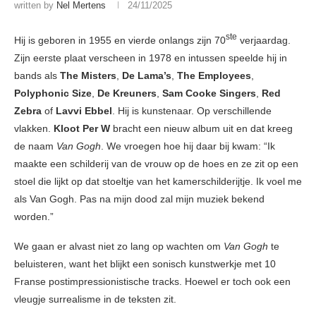
written by
Nel Mertens
24/11/2025
ste
Hij is geboren in 1955 en vierde onlangs zijn 70
verjaardag.
Zijn eerste plaat verscheen in 1978 en intussen speelde hij in
bands als
The Misters
,
De Lama’s
,
The Employees
,
Polyphonic Size
,
De Kreuners
,
Sam Cooke Singers
,
Red
Zebra
of
Lavvi Ebbel
. Hij is kunstenaar. Op verschillende
vlakken.
Kloot Per W
bracht een nieuw album uit en dat kreeg
de naam
Van Gogh
. We vroegen hoe hij daar bij kwam: “Ik
maakte een schilderij van de vrouw op de hoes en ze zit op een
stoel die lijkt op dat stoeltje van het kamerschilderijtje. Ik voel me
als Van Gogh. Pas na mijn dood zal mijn muziek bekend
worden.”
We gaan er alvast niet zo lang op wachten om
Van Gogh
te
beluisteren, want het blijkt een sonisch kunstwerkje met 10
Franse postimpressionistische tracks. Hoewel er toch ook een
vleugje surrealisme in de teksten zit.