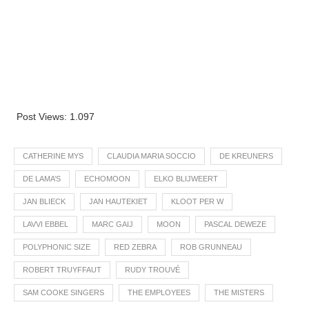
Post Views:
1.097
CATHERINE MYS
CLAUDIA MARIA SOCCIO
DE KREUNERS
DE LAMA’S
ECHOMOON
ELKO BLIJWEERT
JAN BLIECK
JAN HAUTEKIET
KLOOT PER W
LAVVI EBBEL
MARC GAIJ
MOON
PASCAL DEWEZE
POLYPHONIC SIZE
RED ZEBRA
ROB GRUNNEAU
ROBERT TRUYFFAUT
RUDY TROUVÉ
SAM COOKE SINGERS
THE EMPLOYEES
THE MISTERS