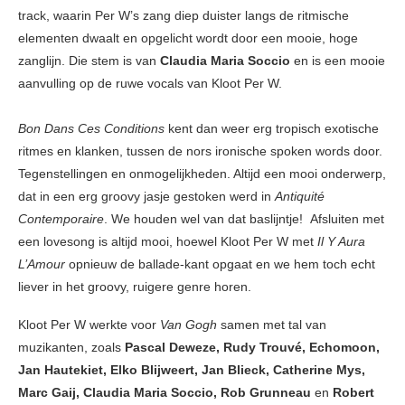
track, waarin Per W’s zang diep duister langs de ritmische
elementen dwaalt en opgelicht wordt door een mooie, hoge
zanglijn. Die stem is van
Claudia Maria Soccio
en is een mooie
aanvulling op de ruwe vocals van Kloot Per W.
Bon Dans Ces Conditions
kent dan weer erg tropisch exotische
ritmes en klanken, tussen de nors ironische spoken words door.
Tegenstellingen en onmogelijkheden. Altijd een mooi onderwerp,
dat in een erg groovy jasje gestoken werd in
Antiquité
Contemporaire
. We houden wel van dat baslijntje! Afsluiten met
een lovesong is altijd mooi, hoewel Kloot Per W met
Il Y Aura
L’Amour
opnieuw de ballade-kant opgaat en we hem toch echt
liever in het groovy, ruigere genre horen.
Kloot Per W werkte voor
Van Gogh
samen met tal van
muzikanten, zoals
Pascal Deweze, Rudy Trouvé, Echomoon,
Jan Hautekiet, Elko Blijweert, Jan Blieck, Catherine Mys,
Marc Gaij, Claudia Maria Soccio, Rob Grunneau
en
Robert